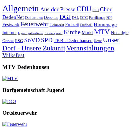
Allgemein
CDU
Aus der Presse
Chor
CFD
DGJ
DedenNet
Depenau
Dedenturm
DSL
DTC
Familientag
FDP
Feuerwehr
Homepage
Festwerk
Freizeit
Fußball
Flohmarkt
MTV
Kirche
Internet
Markt
Nostalgie
Jugendgottesdienst
Kindergarten
Unser
SoVD
SPD
TKB - Dedenhausen
Ortsrat
RSG
Uetze
Veranstaltungen
Dorf - Unsere Zukunft
Volksfest
MTV Dedenhausen
Dorfgemeinschaft Jugend
Ortsfeuerwehr