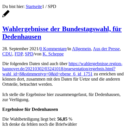
Du bist hier:
Startseite
1
/
SPD
Wahlergebnisse der Bundestagswahl, für
Dedenhausen
28. September 2021
/
0 Kommentare
/
in
Allgemein
,
Aus der Presse
,
CDU
,
FDP
,
SPD
/
von
K. Scheppe
Die folgenden Daten sind auch über
https://wahlergebnisse.region-
hannover.de/20210302/03241018/praesentation/ergebnis.html?
wahl_id=8&stimmentyp=0&id=ebene_6_id_1751
zu erreichen und
können dort, zusammen mit den Daten für Uetze und die anderen
Ortsteile, betrachtet werden.
Ich stelle die Ergebnisse hier zusammengefasst, für Dedenhausen,
zur Verfügung.
Ergebnisse für Dedenhausen
Die Wahlbeteiligung liegt bei:
56,85
%
Ich denke da fehlen noch die Briefwähler