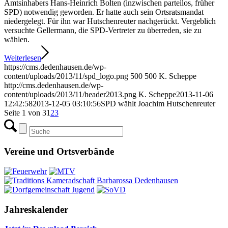
Amtsinhabers Hans-Heinrich Bolten (inzwischen parteilos, früher
SPD) notwendig geworden. Er hatte auch sein Ortsratsmandat
niedergelegt. Für ihn war Hutschenreuter nachgerückt. Vergeblich
versuchte Gellermann, die SPD-Vertreter zu überreden, sie zu
wählen.
Weiterlesen
https://cms.dedenhausen.de/wp-
content/uploads/2013/11/spd_logo.png
500
500
K. Scheppe
http://cms.dedenhausen.de/wp-
content/uploads/2013/11/header2013.png
K. Scheppe
2013-11-06
12:42:58
2013-12-05 03:10:56
SPD wählt Joachim Hutschenreuter
Seite 1 von 3
1
2
3
Vereine und Ortsverbände
Jahreskalender