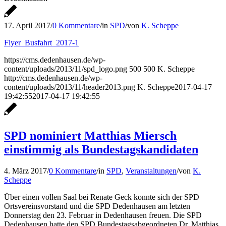
17. April 2017
/
0 Kommentare
/
in
SPD
/
von
K. Scheppe
Flyer_Busfahrt_2017-1
https://cms.dedenhausen.de/wp-
content/uploads/2013/11/spd_logo.png
500
500
K. Scheppe
http://cms.dedenhausen.de/wp-
content/uploads/2013/11/header2013.png
K. Scheppe
2017-04-17
19:42:55
2017-04-17 19:42:55
SPD nominiert Matthias Miersch
einstimmig als Bundestagskandidaten
4. März 2017
/
0 Kommentare
/
in
SPD
,
Veranstaltungen
/
von
K.
Scheppe
Über einen vollen Saal bei Renate Geck konnte sich der SPD
Ortsvereinsvorstand und die SPD Dedenhausen am letzten
Donnerstag den 23. Februar in Dedenhausen freuen. Die SPD
Dedenhausen hatte den SPD Bundestagsabgeordneten Dr. Matthias