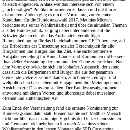
Miersch eingeladen. Anlass war das Interesse sich von einem
„hochkarätigen“ Politiker informieren zu lassen und mit ihm zu
diskutieren. Zudem ging es um die Vorstellung zur erneuten
Kandidatur für die Bundestagswahl 2017. Matthias Miersch
berichtete aus seiner Wahlkreisarbeit und über die aktuellen Themen
aus der Bundespolitik. Er ging dabei unter anderem auf die
Schwierigkeiten ein, die das Aushandeln vernünftiger
Rahmenbedingung für das Handelsabkommen CETA bereitete, auf
das Erfordernis der Umsetzung sozialer Gerechtigkeit für alle
Bürgerinnen und Bürger und das Ziel, eine sachorientiertere
Aufgabenverteilung für Bund, Länder und Kommunen mit besserer
finanzieller Ausstattung der kommunalen Ebene zu erreichen. Nach
dem Vortrag entwickelte sich ein lebhafter Austausch, der zeigte,
dass auch die Bürgerinnen und Bürger, die aus der gesamten
Gemeinde Uetze zusammenkamen, zum bundes-, europa- und
weltpolitischen Geschehen mit Engagement ihre Meinungen und
Ansichten zur Diskussion stellten. Der Bundestagsabgeordnete
antwortete mit klaren Worten und überzeugte dabei mit seiner
offenen und authentischen Art.
Zum Ende der Veranstaltung fand die erneute Nominierung zur
Bundestagskandidatur statt. Freuen konnte sich Matthias Miersch
nicht nur über das einstimmige Ergebnis der Uetzer Genossinnen
und Genossen, vielmehr hatten ihn noch Abschluss seiner
Wahlkampftour in den letzten Monaten alle SPD Ortsvereine