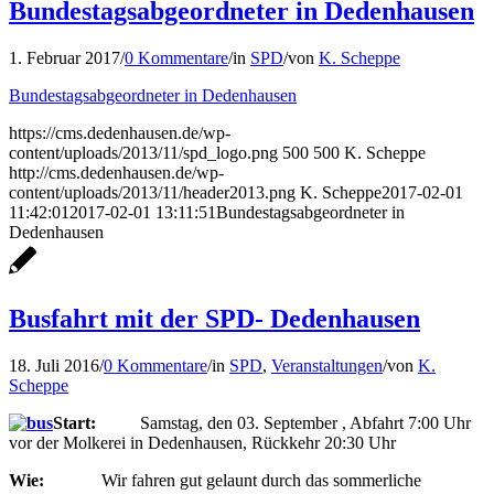
Bundestagsabgeordneter in Dedenhausen
1. Februar 2017
/
0 Kommentare
/
in
SPD
/
von
K. Scheppe
Bundestagsabgeordneter in Dedenhausen
https://cms.dedenhausen.de/wp-
content/uploads/2013/11/spd_logo.png
500
500
K. Scheppe
http://cms.dedenhausen.de/wp-
content/uploads/2013/11/header2013.png
K. Scheppe
2017-02-01
11:42:01
2017-02-01 13:11:51
Bundestagsabgeordneter in
Dedenhausen
Busfahrt mit der SPD- Dedenhausen
18. Juli 2016
/
0 Kommentare
/
in
SPD
,
Veranstaltungen
/
von
K.
Scheppe
Start:
Samstag, den 03. September , Abfahrt 7:00 Uhr
vor der Molkerei in Dedenhausen, Rückkehr 20:30 Uhr
Wie:
Wir fahren gut gelaunt durch das sommerliche