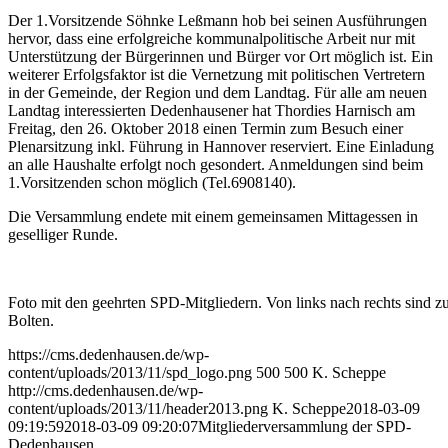
Der 1.Vorsitzende Söhnke Leßmann hob bei seinen Ausführungen
hervor, dass eine erfolgreiche kommunalpolitische Arbeit nur mit
Unterstützung der Bürgerinnen und Bürger vor Ort möglich ist. Ein
weiterer Erfolgsfaktor ist die Vernetzung mit politischen Vertretern
in der Gemeinde, der Region und dem Landtag. Für alle am neuen
Landtag interessierten Dedenhausener hat Thordies Harnisch am
Freitag, den 26. Oktober 2018 einen Termin zum Besuch einer
Plenarsitzung inkl. Führung in Hannover reserviert. Eine Einladung
an alle Haushalte erfolgt noch gesondert. Anmeldungen sind beim
1.Vorsitzenden schon möglich (Tel.6908140).
Die Versammlung endete mit einem gemeinsamen Mittagessen in
geselliger Runde.
Foto mit den geehrten SPD-Mitgliedern. Von links nach rechts sind 
Bolten.
https://cms.dedenhausen.de/wp-
content/uploads/2013/11/spd_logo.png
500
500
K. Scheppe
http://cms.dedenhausen.de/wp-
content/uploads/2013/11/header2013.png
K. Scheppe
2018-03-09
09:19:59
2018-03-09 09:20:07
Mitgliederversammlung der SPD-
Dedenhausen