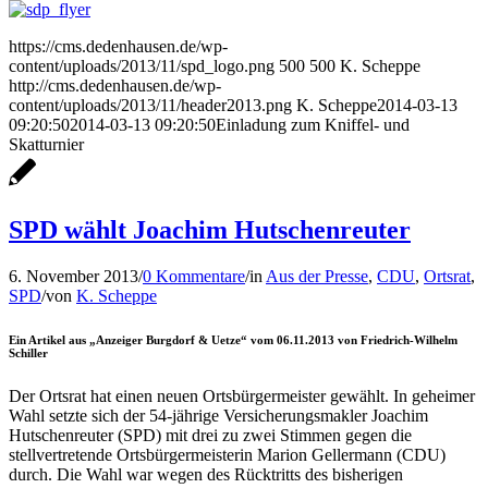
https://cms.dedenhausen.de/wp-
content/uploads/2013/11/spd_logo.png
500
500
K. Scheppe
http://cms.dedenhausen.de/wp-
content/uploads/2013/11/header2013.png
K. Scheppe
2014-03-13
09:20:50
2014-03-13 09:20:50
Einladung zum Kniffel- und
Skatturnier
SPD wählt Joachim Hutschenreuter
6. November 2013
/
0 Kommentare
/
in
Aus der Presse
,
CDU
,
Ortsrat
,
SPD
/
von
K. Scheppe
Ein Artikel aus „Anzeiger Burgdorf & Uetze“ vom 06.11.2013 von Friedrich-Wilhelm
Schiller
Der Ortsrat hat einen neuen Ortsbürgermeister gewählt. In geheimer
Wahl setzte sich der 54-jährige Versicherungsmakler Joachim
Hutschenreuter (SPD) mit drei zu zwei Stimmen gegen die
stellvertretende Ortsbürgermeisterin Marion Gellermann (CDU)
durch. Die Wahl war wegen des Rücktritts des bisherigen