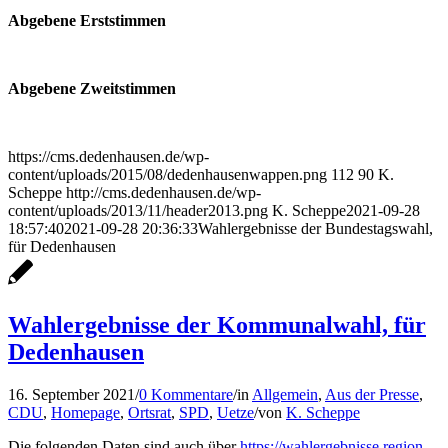
Abgebene Erststimmen
Abgebene Zweitstimmen
https://cms.dedenhausen.de/wp-
content/uploads/2015/08/dedenhausenwappen.png
112
90
K.
Scheppe
http://cms.dedenhausen.de/wp-
content/uploads/2013/11/header2013.png
K. Scheppe
2021-09-28
18:57:40
2021-09-28 20:36:33
Wahlergebnisse der Bundestagswahl,
für Dedenhausen
Wahlergebnisse der Kommunalwahl, für
Dedenhausen
16. September 2021
/
0 Kommentare
/
in
Allgemein
,
Aus der Presse
,
CDU
,
Homepage
,
Ortsrat
,
SPD
,
Uetze
/
von
K. Scheppe
Die folgenden Daten sind auch über
https://wahlergebnisse.region-