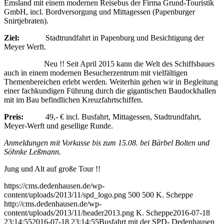
Emsland mit einem modernen Reisebus der Firma Grund-Touristik
GmbH, incl. Bordversorgung und Mittagessen (Papenburger
Snirtjebraten).
Ziel:
Stadtrundfahrt in Papenburg und Besichtigung der
Meyer Werft.
Neu !! Seit April 2015 kann die Welt des Schiffsbaues
auch in einem modernen Besucherzentrum mit vielfältigen
Themenbereichen erlebt werden. Weiterhin gehen wir in Begleitung
einer fachkundigen Führung durch die gigantischen Baudockhallen
mit im Bau befindlichen Kreuzfahrtschiffen.
Preis:
49,- € incl. Busfahrt, Mittagessen, Stadtrundfahrt,
Meyer-Werft und gesellige Runde.
Anmeldungen mit Vorkasse bis zum 15.08. bei
Bärbel Bolten
und
Söhnke Leßmann.
Jung und Alt auf große Tour !!
https://cms.dedenhausen.de/wp-
content/uploads/2013/11/spd_logo.png
500
500
K. Scheppe
http://cms.dedenhausen.de/wp-
content/uploads/2013/11/header2013.png
K. Scheppe
2016-07-18
23:14:55
2016-07-18 23:14:55
Busfahrt mit der SPD- Dedenhausen