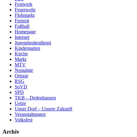
Festwerk
Feuerwehr
Flohmarkt
Freizeit
Fußball
Homepage
Internet
Jugendgottesdienst
Kindergarten
Kirche
Markt
MTV
Nostalgie
Ortsrat
RSG
SoVD
SPD
TKB – Dedenhausen
Uetze
Unser Dorf – Unsere Zukunft
Veranstaltungen
Volksfest
Archiv