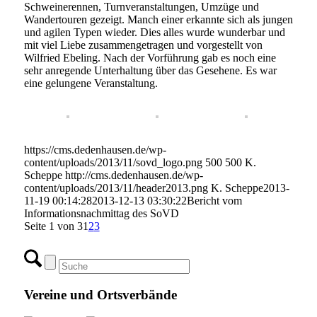
Schweinerennen, Turnveranstaltungen, Umzüge und
Wandertouren gezeigt. Manch einer erkannte sich als jungen
und agilen Typen wieder. Dies alles wurde wunderbar und
mit viel Liebe zusammengetragen und vorgestellt von
Wilfried Ebeling. Nach der Vorführung gab es noch eine
sehr anregende Unterhaltung über das Gesehene. Es war
eine gelungene Veranstaltung.
https://cms.dedenhausen.de/wp-
content/uploads/2013/11/sovd_logo.png
500
500
K.
Scheppe
http://cms.dedenhausen.de/wp-
content/uploads/2013/11/header2013.png
K. Scheppe
2013-
11-19 00:14:28
2013-12-13 03:30:22
Bericht vom
Informationsnachmittag des SoVD
Seite 1 von 3
1
2
3
Vereine und Ortsverbände