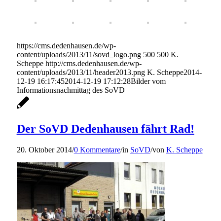
https://cms.dedenhausen.de/wp-
content/uploads/2013/11/sovd_logo.png
500
500
K.
Scheppe
http://cms.dedenhausen.de/wp-
content/uploads/2013/11/header2013.png
K. Scheppe
2014-
12-19 16:17:45
2014-12-19 17:12:28
Bilder vom
Informationsnachmittag des SoVD
Der SoVD Dedenhausen fährt Rad!
20. Oktober 2014
/
0 Kommentare
/
in
SoVD
/
von
K. Scheppe