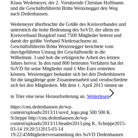
Klaus Wedemeyer, der 2. Vorsitzende Christian Hoffmann
und die Geschäftsführerin Britta Weizenegger den Weg
nach Dedenhausen.
Wedemeyer überbrachte die Grüße des Kreisverbandes und
unterstrich die hohe Bedeutung des SoVD, der allein im
Kreisverband Burgdorf rund 7500 Mitglieder betreut und
damit der größte Verband Niedersachsens ist.
Geschäftsführerin Britta Weizenegger berichtete vom
durchgeführten Umzug der Geschäftsstelle in die
Wilhelmstr. 3 und hob die erfolgreiche Arbeit des letzten
Jahres hervor. In den rund 800 betreuten Verfahren hat der
SoVD für seine Mitglieder rund 1 Mio Euro erstreiten
können. Weizenegger bedankte sich bei den Dedenhäusern
für die langjährige gute Zusammenarbeit und verabschiedete
sich bei den Mitgliedern. Mit dem 1. April 2015 nimmt sie
in Trier eine neue Herausforderung an.
Weiterlesen
https://cms.dedenhausen.de/wp-
content/uploads/2013/11/sovd_logo.png
500
500
K.
Scheppe
http://cms.dedenhausen.de/wp-
content/uploads/2013/11/header2013.png
K. Scheppe
2015-
03-14 19:20:51
2015-03-14
19:22:45
Mitgliederversammlung des SoVD Dedenhausen