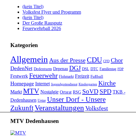
(kein Titel)
Volksfest Flyer und Programm
(kein Titel)
Der Große Rausputz
Feuerwehrball 2026
Kategorien
Allgemein
CDU
Aus der Presse
Chor
CFD
DGJ
DedenNet
Depenau
Dedenturm
DSL
DTC
Familientag
FDP
Feuerwehr
Festwerk
Freizeit
Fußball
Flohmarkt
Kirche
Homepage
Internet
Jugendgottesdienst
Kindergarten
MTV
SoVD
SPD
Markt
Nostalgie
TKB -
Ortsrat
RSG
Unser Dorf - Unsere
Dedenhausen
Uetze
Veranstaltungen
Zukunft
Volksfest
MTV Dedenhausen