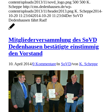
content/uploads/2013/11/sovd_logo.png
500
500
K.
Scheppe
http://cms.dedenhausen.de/wp-
content/uploads/2013/11/header2013.png
K. Scheppe
2014-
10-20 11:23:04
2014-10-20 11:23:04
Der SoVD
Dedenhausen fährt Rad!
Mitgliederversammlung des SoVD
Dedenhausen bestätigte einstimmig
den Vorstand
10. April 2014
/
0 Kommentare
/
in
SoVD
/
von
K. Scheppe