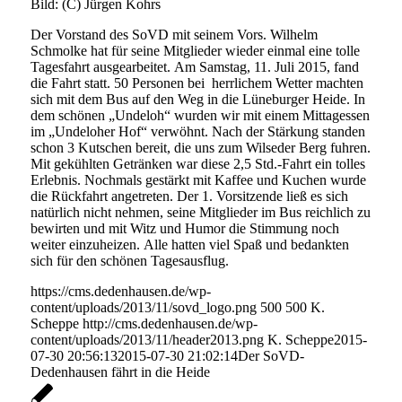
Bild: (C) Jürgen Kohrs
Der Vorstand des SoVD mit seinem Vors. Wilhelm
Schmolke hat für seine Mitglieder wieder einmal eine tolle
Tagesfahrt ausgearbeitet. Am Samstag, 11. Juli 2015, fand
die Fahrt statt. 50 Personen bei herrlichem Wetter machten
sich mit dem Bus auf den Weg in die Lüneburger Heide. In
dem schönen „Undeloh“ wurden wir mit einem Mittagessen
im „Undeloher Hof“ verwöhnt. Nach der Stärkung standen
schon 3 Kutschen bereit, die uns zum Wilseder Berg fuhren.
Mit gekühlten Getränken war diese 2,5 Std.-Fahrt ein tolles
Erlebnis. Nochmals gestärkt mit Kaffee und Kuchen wurde
die Rückfahrt angetreten. Der 1. Vorsitzende ließ es sich
natürlich nicht nehmen, seine Mitglieder im Bus reichlich zu
bewirten und mit Witz und Humor die Stimmung noch
weiter einzuheizen. Alle hatten viel Spaß und bedankten
sich für den schönen Tagesausflug.
https://cms.dedenhausen.de/wp-
content/uploads/2013/11/sovd_logo.png
500
500
K.
Scheppe
http://cms.dedenhausen.de/wp-
content/uploads/2013/11/header2013.png
K. Scheppe
2015-
07-30 20:56:13
2015-07-30 21:02:14
Der SoVD-
Dedenhausen fährt in die Heide