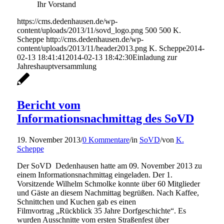
Ihr Vorstand
https://cms.dedenhausen.de/wp-
content/uploads/2013/11/sovd_logo.png
500
500
K.
Scheppe
http://cms.dedenhausen.de/wp-
content/uploads/2013/11/header2013.png
K. Scheppe
2014-
02-13 18:41:41
2014-02-13 18:42:30
Einladung zur
Jahreshauptversammlung
Bericht vom
Informationsnachmittag des SoVD
19. November 2013
/
0 Kommentare
/
in
SoVD
/
von
K.
Scheppe
Der SoVD Dedenhausen hatte am 09. November 2013 zu
einem Informationsnachmittag eingeladen. Der 1.
Vorsitzende Wilhelm Schmolke konnte über 60 Mitglieder
und Gäste an diesem Nachmittag begrüßen. Nach Kaffee,
Schnittchen und Kuchen gab es einen
Filmvortrag „Rückblick 35 Jahre Dorfgeschichte“. Es
wurden Ausschnitte vom ersten Straßenfest über