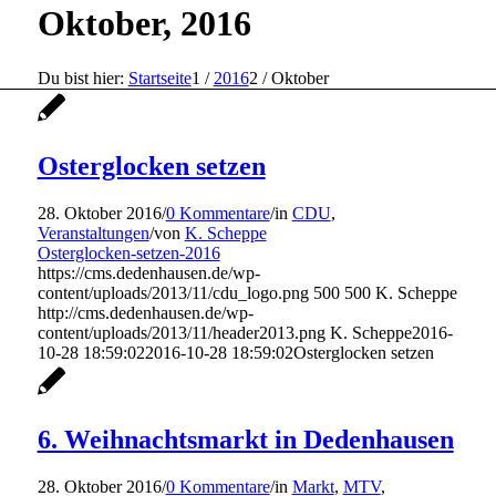
Oktober, 2016
Du bist hier:
Startseite
1
/
2016
2
/
Oktober
Osterglocken setzen
28. Oktober 2016
/
0 Kommentare
/
in
CDU
,
Veranstaltungen
/
von
K. Scheppe
Osterglocken-setzen-2016
https://cms.dedenhausen.de/wp-
content/uploads/2013/11/cdu_logo.png
500
500
K. Scheppe
http://cms.dedenhausen.de/wp-
content/uploads/2013/11/header2013.png
K. Scheppe
2016-
10-28 18:59:02
2016-10-28 18:59:02
Osterglocken setzen
6. Weihnachtsmarkt in Dedenhausen
28. Oktober 2016
/
0 Kommentare
/
in
Markt
,
MTV
,