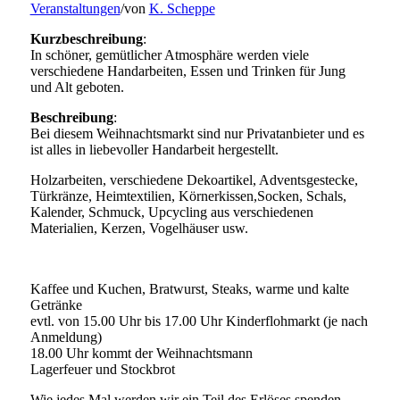
Veranstaltungen
/
von
K. Scheppe
Kurzbeschreibung
:
In schöner, gemütlicher Atmosphäre werden viele
verschiedene Handarbeiten, Essen und Trinken für Jung
und Alt geboten.
Beschreibung
:
Bei diesem Weihnachtsmarkt sind nur Privatanbieter und es
ist alles in liebevoller Handarbeit hergestellt.
Holzarbeiten, verschiedene Dekoartikel, Adventsgestecke,
Türkränze, Heimtextilien, Körnerkissen,Socken, Schals,
Kalender, Schmuck, Upcycling aus verschiedenen
Materialien, Kerzen, Vogelhäuser usw.
Kaffee und Kuchen, Bratwurst, Steaks, warme und kalte
Getränke
evtl. von 15.00 Uhr bis 17.00 Uhr Kinderflohmarkt (je nach
Anmeldung)
18.00 Uhr kommt der Weihnachtsmann
Lagerfeuer und Stockbrot
Wie jedes Mal werden wir ein Teil des Erlöses spenden.