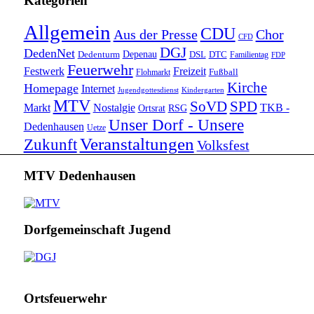
Kategorien
Allgemein
CDU
Aus der Presse
Chor
CFD
DGJ
DedenNet
Depenau
Dedenturm
DSL
DTC
Familientag
FDP
Feuerwehr
Festwerk
Freizeit
Fußball
Flohmarkt
Kirche
Homepage
Internet
Jugendgottesdienst
Kindergarten
MTV
SoVD
SPD
Markt
Nostalgie
TKB -
Ortsrat
RSG
Unser Dorf - Unsere
Dedenhausen
Uetze
Veranstaltungen
Zukunft
Volksfest
MTV Dedenhausen
Dorfgemeinschaft Jugend
Ortsfeuerwehr