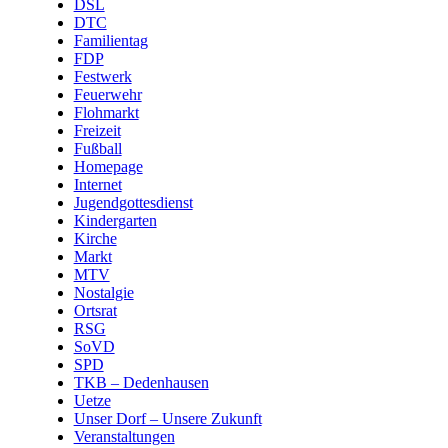
DSL
DTC
Familientag
FDP
Festwerk
Feuerwehr
Flohmarkt
Freizeit
Fußball
Homepage
Internet
Jugendgottesdienst
Kindergarten
Kirche
Markt
MTV
Nostalgie
Ortsrat
RSG
SoVD
SPD
TKB – Dedenhausen
Uetze
Unser Dorf – Unsere Zukunft
Veranstaltungen