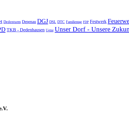
DGJ
Feuerwe
t
Festwerk
Depenau
Dedenturm
DSL
DTC
Familientag
FDP
Unser Dorf - Unsere Zukun
PD
TKB - Dedenhausen
Uetze
e.V.