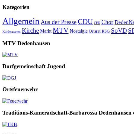
Kategorien
Allgemein
CDU
Aus der Presse
Chor
DedenNe
CFD
MTV
Kirche
SoVD
S
Markt
Nostalgie
Ortsrat
RSG
Kindergarten
MTV Dedenhausen
Dorfgemeinschaft Jugend
Ortsfeuerwehr
Traditions-Kameradschaft-Barbarossa Dedenhausen 