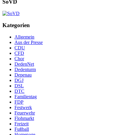
SoVD
Kategorien
Allgemein
Aus der Presse
CDU
CFD
Chor
DedenNet
Dedenturm
Depenau
DGJ
DSL
DTC
Familientag
FDP
Festwerk
Feuerwehr
Flohmarkt
Freizeit
Fußball
Homepage