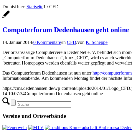
Du bist hier:
Startseite
1
/
CFD
Computerforum Dedenhausen geht online
14. Januar 2014
/
0 Kommentare
/
in
CFD
/
von
K. Scheppe
Der ortsansässige Computerverein DedenNet e. V. befindet sich mom
„Computerforum Dedenhausen“, kurz „CFD“, wird es auch weiterhin
betreuten Homepages werden ebenfalls weiter gepflegt und verwaltet,
Das Computerforum Dedenhausen ist nun unter
http://computerforu
Informationsabende. Am kommenden Montag findet der nächste Infor
https://cms.dedenhausen.de/wp-content/uploads/2014/01/Logo_CFD
14 10:07:34
Computerforum Dedenhausen geht online
Vereine und Ortsverbände