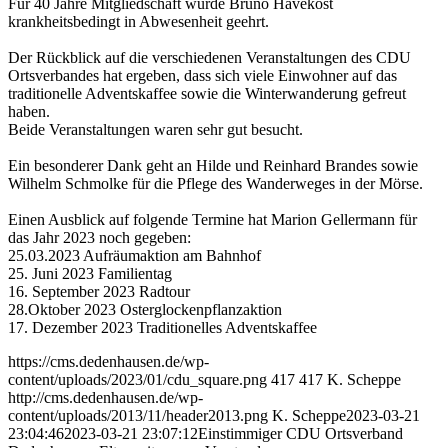
Für 40 Jahre Mitgliedschaft wurde Bruno Havekost
krankheitsbedingt in Abwesenheit geehrt.
Der Rückblick auf die verschiedenen Veranstaltungen des CDU
Ortsverbandes hat ergeben, dass sich viele Einwohner auf das
traditionelle Adventskaffee sowie die Winterwanderung gefreut
haben.
Beide Veranstaltungen waren sehr gut besucht.
Ein besonderer Dank geht an Hilde und Reinhard Brandes sowie
Wilhelm Schmolke für die Pflege des Wanderweges in der Mörse.
Einen Ausblick auf folgende Termine hat Marion Gellermann für
das Jahr 2023 noch gegeben:
25.03.2023 Aufräumaktion am Bahnhof
25. Juni 2023 Familientag
16. September 2023 Radtour
28.Oktober 2023 Osterglockenpflanzaktion
17. Dezember 2023 Traditionelles Adventskaffee
https://cms.dedenhausen.de/wp-
content/uploads/2023/01/cdu_square.png
417
417
K. Scheppe
http://cms.dedenhausen.de/wp-
content/uploads/2013/11/header2013.png
K. Scheppe
2023-03-21
23:04:46
2023-03-21 23:07:12
Einstimmiger CDU Ortsverband