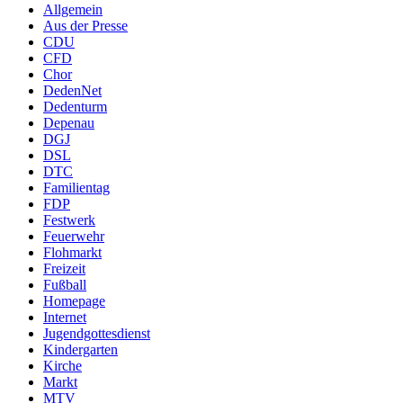
Allgemein
Aus der Presse
CDU
CFD
Chor
DedenNet
Dedenturm
Depenau
DGJ
DSL
DTC
Familientag
FDP
Festwerk
Feuerwehr
Flohmarkt
Freizeit
Fußball
Homepage
Internet
Jugendgottesdienst
Kindergarten
Kirche
Markt
MTV