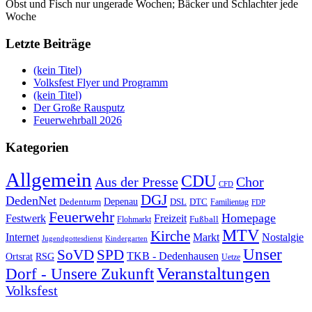
Obst und Fisch nur ungerade Wochen; Bäcker und Schlachter jede
Woche
Letzte Beiträge
(kein Titel)
Volksfest Flyer und Programm
(kein Titel)
Der Große Rausputz
Feuerwehrball 2026
Kategorien
Allgemein
CDU
Aus der Presse
Chor
CFD
DGJ
DedenNet
Depenau
Dedenturm
DSL
DTC
Familientag
FDP
Feuerwehr
Homepage
Festwerk
Freizeit
Fußball
Flohmarkt
MTV
Kirche
Internet
Markt
Nostalgie
Jugendgottesdienst
Kindergarten
Unser
SoVD
SPD
TKB - Dedenhausen
Ortsrat
RSG
Uetze
Veranstaltungen
Dorf - Unsere Zukunft
Volksfest