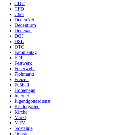
CDU
CFD
Chor
DedenNet
Dedenturm
Depenau
DGJ
DSL
DTC
Familientag
FDP
Festwerk
Feuerwehr
Flohmarkt
Freizeit
Fußball
Homepage
Internet
Jugendgottesdienst
Kindergarten
Kirche
Markt
MTV
Nostalgie
Ortsrat