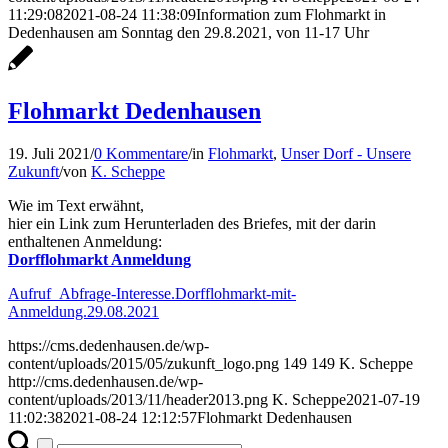
11:29:08
2021-08-24 11:38:09
Information zum Flohmarkt in
Dedenhausen am Sonntag den 29.8.2021, von 11-17 Uhr
Flohmarkt Dedenhausen
19. Juli 2021
/
0 Kommentare
/
in
Flohmarkt
,
Unser Dorf - Unsere
Zukunft
/
von
K. Scheppe
Wie im Text erwähnt,
hier ein Link zum Herunterladen des Briefes, mit der darin
enthaltenen Anmeldung:
Dorfflohmarkt Anmeldung
Aufruf_Abfrage-Interesse.Dorfflohmarkt-mit-
Anmeldung.29.08.2021
https://cms.dedenhausen.de/wp-
content/uploads/2015/05/zukunft_logo.png
149
149
K. Scheppe
http://cms.dedenhausen.de/wp-
content/uploads/2013/11/header2013.png
K. Scheppe
2021-07-19
11:02:38
2021-08-24 12:12:57
Flohmarkt Dedenhausen