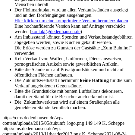
Menschen überall
Der Flohmarktplan wird an allen Verkaufsständen ausgelegt
und an den Dorfeingängen ausgehangen.
Hier klicken um eine komprimierte Version herunterzuladen
.
Eine hochauflösende Version kann auf Anfrage verschickt
werden (
kontakt@dedenhausen.de
)
Am Imbissstand können Spenden und Verkaufsstandgebühren
abgegeben werden, sowie Kuchen gekauft werden.
Die Erlöse werden zu Gunsten der Gaststätte „Zum Bahnhof“
verwendet.
Kein Verkauf von Waffen, Uniformen, Dienstausweisen,
pornografischen Artikeln sowie gewerblichen Artikeln.
Bitte die Stände nur auf Privatgrundstücken und nicht auf
öffentlichen Flächen aufbauen.
Die Zukunftswerkstatt übernimmt
keine Haftung
für die zum
Verkauf angebotenen Gegenstände.
Bitte die Grundstücke mit bunten Luftballons dekorieren,
damit der Stand für die Besucher auch erkennbar ist.
Die Zukunftswerkstatt wird auf einem Straßenplan alle
gemeldeten Stände kenntlich machen.
https://cms.dedenhausen.de/wp-
content/uploads/2015/05/zukunft_logo.png
149
149
K. Scheppe
http://cms.dedenhausen.de/wp-
content/uploads/2013/11/header2013.png
K. Scheppe
2021-08-24