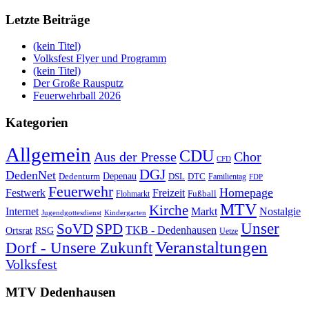
Letzte Beiträge
(kein Titel)
Volksfest Flyer und Programm
(kein Titel)
Der Große Rausputz
Feuerwehrball 2026
Kategorien
Allgemein
CDU
Aus der Presse
Chor
CFD
DGJ
DedenNet
Depenau
Dedenturm
DSL
DTC
Familientag
FDP
Feuerwehr
Homepage
Festwerk
Freizeit
Fußball
Flohmarkt
MTV
Kirche
Internet
Markt
Nostalgie
Jugendgottesdienst
Kindergarten
Unser
SoVD
SPD
TKB - Dedenhausen
Ortsrat
RSG
Uetze
Veranstaltungen
Dorf - Unsere Zukunft
Volksfest
MTV Dedenhausen