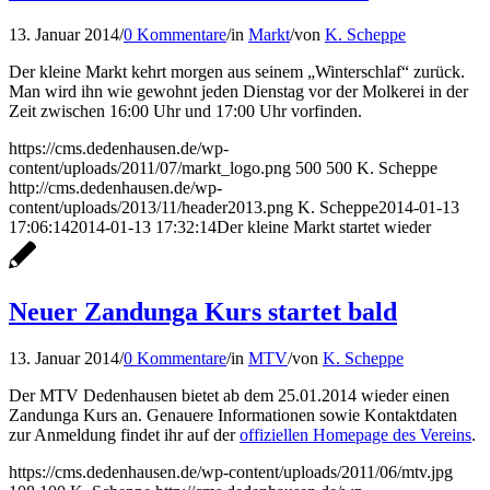
13. Januar 2014
/
0 Kommentare
/
in
Markt
/
von
K. Scheppe
Der kleine Markt kehrt morgen aus seinem „Winterschlaf“ zurück.
Man wird ihn wie gewohnt jeden Dienstag vor der Molkerei in der
Zeit zwischen 16:00 Uhr und 17:00 Uhr vorfinden.
https://cms.dedenhausen.de/wp-
content/uploads/2011/07/markt_logo.png
500
500
K. Scheppe
http://cms.dedenhausen.de/wp-
content/uploads/2013/11/header2013.png
K. Scheppe
2014-01-13
17:06:14
2014-01-13 17:32:14
Der kleine Markt startet wieder
Neuer Zandunga Kurs startet bald
13. Januar 2014
/
0 Kommentare
/
in
MTV
/
von
K. Scheppe
Der MTV Dedenhausen bietet ab dem 25.01.2014 wieder einen
Zandunga Kurs an. Genauere Informationen sowie Kontaktdaten
zur Anmeldung findet ihr auf der
offiziellen Homepage des Vereins
.
https://cms.dedenhausen.de/wp-content/uploads/2011/06/mtv.jpg