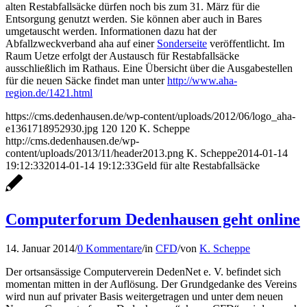
alten Restabfallsäcke dürfen noch bis zum 31. März für die
Entsorgung genutzt werden. Sie können aber auch in Bares
umgetauscht werden. Informationen dazu hat der
Abfallzweckverband aha auf einer
Sonderseite
veröffentlicht. Im
Raum Uetze erfolgt der Austausch für Restabfallsäcke
ausschließlich im Rathaus. Eine Übersicht über die Ausgabestellen
für die neuen Säcke findet man unter
http://www.aha-
region.de/1421.html
https://cms.dedenhausen.de/wp-content/uploads/2012/06/logo_aha-
e1361718952930.jpg
120
120
K. Scheppe
http://cms.dedenhausen.de/wp-
content/uploads/2013/11/header2013.png
K. Scheppe
2014-01-14
19:12:33
2014-01-14 19:12:33
Geld für alte Restabfallsäcke
Computerforum Dedenhausen geht online
14. Januar 2014
/
0 Kommentare
/
in
CFD
/
von
K. Scheppe
Der ortsansässige Computerverein DedenNet e. V. befindet sich
momentan mitten in der Auflösung. Der Grundgedanke des Vereins
wird nun auf privater Basis weitergetragen und unter dem neuen