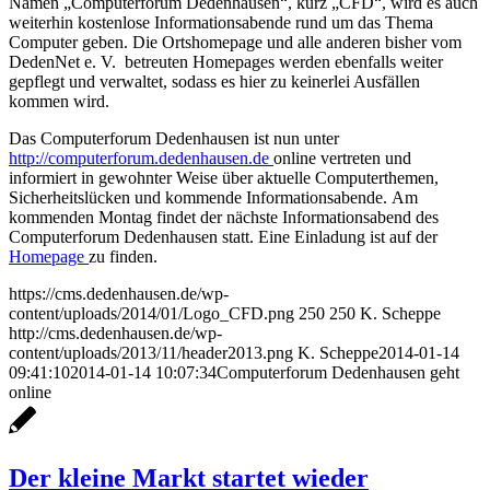
Namen „Computerforum Dedenhausen“, kurz „CFD“, wird es auch
weiterhin kostenlose Informationsabende rund um das Thema
Computer geben. Die Ortshomepage und alle anderen bisher vom
DedenNet e. V. betreuten Homepages werden ebenfalls weiter
gepflegt und verwaltet, sodass es hier zu keinerlei Ausfällen
kommen wird.
Das Computerforum Dedenhausen ist nun unter
http://computerforum.dedenhausen.de
online vertreten und
informiert in gewohnter Weise über aktuelle Computerthemen,
Sicherheitslücken und kommende Informationsabende. Am
kommenden Montag findet der nächste Informationsabend des
Computerforum Dedenhausen statt. Eine Einladung ist auf der
Homepage
zu finden.
https://cms.dedenhausen.de/wp-
content/uploads/2014/01/Logo_CFD.png
250
250
K. Scheppe
http://cms.dedenhausen.de/wp-
content/uploads/2013/11/header2013.png
K. Scheppe
2014-01-14
09:41:10
2014-01-14 10:07:34
Computerforum Dedenhausen geht
online
Der kleine Markt startet wieder