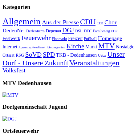
Kategorien
Allgemein
CDU
Aus der Presse
Chor
CFD
DGJ
DedenNet
Depenau
Dedenturm
DSL
DTC
Familientag
FDP
Feuerwehr
Homepage
Festwerk
Freizeit
Fußball
Flohmarkt
MTV
Kirche
Internet
Markt
Nostalgie
Jugendgottesdienst
Kindergarten
Unser
SoVD
SPD
TKB - Dedenhausen
Ortsrat
RSG
Uetze
Veranstaltungen
Dorf - Unsere Zukunft
Volksfest
MTV Dedenhausen
Dorfgemeinschaft Jugend
Ortsfeuerwehr