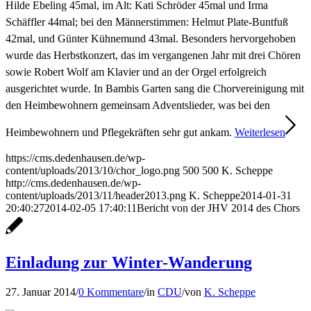
Hilde Ebeling 45mal, im Alt: Kati Schröder 45mal und Irma
Schäffler 44mal; bei den Männerstimmen: Helmut Plate-Buntfuß
42mal, und Günter Kühnemund 43mal. Besonders hervorgehoben
wurde das Herbstkonzert, das im vergangenen Jahr mit drei Chören
sowie Robert Wolf am Klavier und an der Orgel erfolgreich
ausgerichtet wurde. In Bambis Garten sang die Chorvereinigung mit
den Heimbewohnern gemeinsam Adventslieder, was bei den
Heimbewohnern und Pflegekräften sehr gut ankam.
Weiterlesen
https://cms.dedenhausen.de/wp-
content/uploads/2013/10/chor_logo.png
500
500
K. Scheppe
http://cms.dedenhausen.de/wp-
content/uploads/2013/11/header2013.png
K. Scheppe
2014-01-31
20:40:27
2014-02-05 17:40:11
Bericht von der JHV 2014 des Chors
Einladung zur Winter-Wanderung
27. Januar 2014
/
0 Kommentare
/
in
CDU
/
von
K. Scheppe