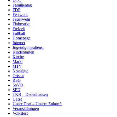
DTC
Familientag
FDP
Festwerk
Feuerwehr
Flohmarkt
Freizeit
Fußball
Homepage
Internet
Jugendgottesdienst
Kindergarten
Kirche
Markt
MTV
Nostalgie
Ortsrat
RSG
SoVD
SPD
TKB – Dedenhausen
Uetze
Unser Dorf – Unsere Zukunft
Veranstaltungen
Volksfest