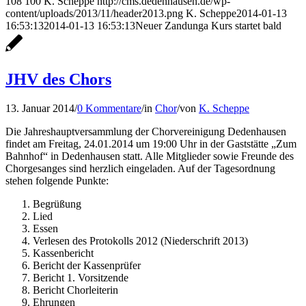
108
100
K. Scheppe
http://cms.dedenhausen.de/wp-
content/uploads/2013/11/header2013.png
K. Scheppe
2014-01-13
16:53:13
2014-01-13 16:53:13
Neuer Zandunga Kurs startet bald
JHV des Chors
13. Januar 2014
/
0 Kommentare
/
in
Chor
/
von
K. Scheppe
Die Jahreshauptversammlung der Chorvereinigung Dedenhausen
findet am Freitag, 24.01.2014 um 19:00 Uhr in der Gaststätte „Zum
Bahnhof“ in Dedenhausen statt. Alle Mitglieder sowie Freunde des
Chorgesanges sind herzlich eingeladen. Auf der Tagesordnung
stehen folgende Punkte:
Begrüßung
Lied
Essen
Verlesen des Protokolls 2012 (Niederschrift 2013)
Kassenbericht
Bericht der Kassenprüfer
Bericht 1. Vorsitzende
Bericht Chorleiterin
Ehrungen