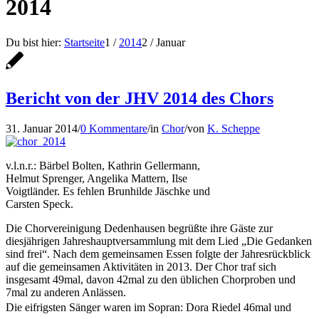
2014
Du bist hier:
Startseite
1
/
2014
2
/
Januar
Bericht von der JHV 2014 des Chors
31. Januar 2014
/
0 Kommentare
/
in
Chor
/
von
K. Scheppe
v.l.n.r.: Bärbel Bolten, Kathrin Gellermann,
Helmut Sprenger, Angelika Mattern, Ilse
Voigtländer. Es fehlen Brunhilde Jäschke und
Carsten Speck.
Die Chorvereinigung Dedenhausen begrüßte ihre Gäste zur
diesjährigen Jahreshauptversammlung mit dem Lied „Die Gedanken
sind frei“. Nach dem gemeinsamen Essen folgte der Jahresrückblick
auf die gemeinsamen Aktivitäten in 2013. Der Chor traf sich
insgesamt 49mal, davon 42mal zu den üblichen Chorproben und
7mal zu anderen Anlässen.
Die eifrigsten Sänger waren im Sopran:
Dora Riedel 46mal und