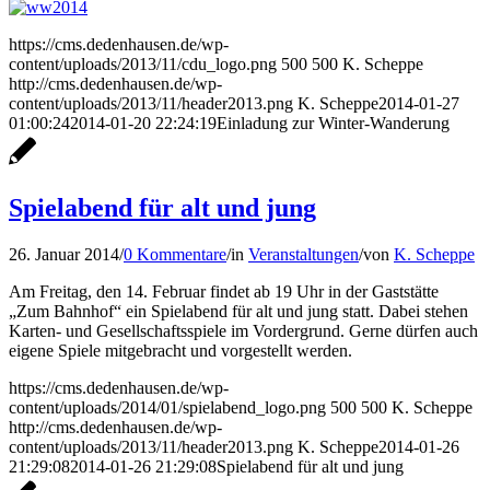
https://cms.dedenhausen.de/wp-
content/uploads/2013/11/cdu_logo.png
500
500
K. Scheppe
http://cms.dedenhausen.de/wp-
content/uploads/2013/11/header2013.png
K. Scheppe
2014-01-27
01:00:24
2014-01-20 22:24:19
Einladung zur Winter-Wanderung
Spielabend für alt und jung
26. Januar 2014
/
0 Kommentare
/
in
Veranstaltungen
/
von
K. Scheppe
Am Freitag, den 14. Februar findet ab 19 Uhr in der Gaststätte
„Zum Bahnhof“ ein Spielabend für alt und jung statt. Dabei stehen
Karten- und Gesellschaftsspiele im Vordergrund. Gerne dürfen auch
eigene Spiele mitgebracht und vorgestellt werden.
https://cms.dedenhausen.de/wp-
content/uploads/2014/01/spielabend_logo.png
500
500
K. Scheppe
http://cms.dedenhausen.de/wp-
content/uploads/2013/11/header2013.png
K. Scheppe
2014-01-26
21:29:08
2014-01-26 21:29:08
Spielabend für alt und jung