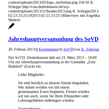
content/uploads/2013/02/logo_myheimat.png
104
92
K.
Scheppe
http://cms.dedenhausen.de/wp-
content/uploads/2013/11/header2013.png
K. Scheppe
2013-
02-23 23:25:18
2013-02-23 23:25:18
Interview mit Angelika
Mattern
Jahreshauptversammlung des SoVD
20. Februar 2013
/
0 Kommentare
/
in
SoVD
/
von
K. Scheppe
Der SoVD -Dedenhausen lädt am 23. März 2013 – 18:00
Uhr zur Jahreshauptversammlung in der Gaststätte „Zum
Bahnhof“ (Geck) ein.
Liebe Mitglieder:
Sie sind herzlich zu diesem Abend eingeladen.
Wie immer werden wir mit einem
gemeinsamen Essen beginnen. Freuen würden
wir uns auch, wenn Sie Ihren Ehepartner oder
Lebensgefährten mitbringen würden.
Tagesordnung: