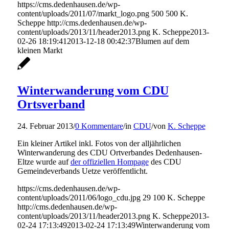
https://cms.dedenhausen.de/wp-
content/uploads/2011/07/markt_logo.png
500
500
K.
Scheppe
http://cms.dedenhausen.de/wp-
content/uploads/2013/11/header2013.png
K. Scheppe
2013-
02-26 18:19:41
2013-12-18 00:42:37
Blumen auf dem
kleinen Markt
Winterwanderung vom CDU
Ortsverband
24. Februar 2013
/
0 Kommentare
/
in
CDU
/
von
K. Scheppe
Ein kleiner Artikel inkl. Fotos von der alljährlichen
Winterwanderung des CDU Ortverbandes Dedenhausen-
Eltze wurde auf
der offiziellen Hompage
des CDU
Gemeindeverbands Uetze veröffentlicht.
https://cms.dedenhausen.de/wp-
content/uploads/2011/06/logo_cdu.jpg
29
100
K. Scheppe
http://cms.dedenhausen.de/wp-
content/uploads/2013/11/header2013.png
K. Scheppe
2013-
02-24 17:13:49
2013-02-24 17:13:49
Winterwanderung vom