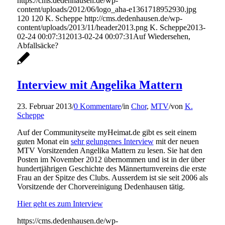
https://cms.dedenhausen.de/wp-
content/uploads/2012/06/logo_aha-e1361718952930.jpg
120
120
K. Scheppe
http://cms.dedenhausen.de/wp-
content/uploads/2013/11/header2013.png
K. Scheppe
2013-
02-24 00:07:31
2013-02-24 00:07:31
Auf Wiedersehen,
Abfallsäcke?
Interview mit Angelika Mattern
23. Februar 2013
/
0 Kommentare
/
in
Chor
,
MTV
/
von
K.
Scheppe
Auf der Communityseite myHeimat.de gibt es seit einem
guten Monat ein
sehr gelungenes Interview
mit der neuen
MTV Vorsitzenden Angelika Mattern zu lesen. Sie hat den
Posten im November 2012 übernommen und ist in der über
hundertjährigen Geschichte des Männerturnvereins die erste
Frau an der Spitze des Clubs. Ausserdem ist sie seit 2006 als
Vorsitzende der Chorvereinigung Dedenhausen tätig.
Hier geht es zum Interview
https://cms.dedenhausen.de/wp-