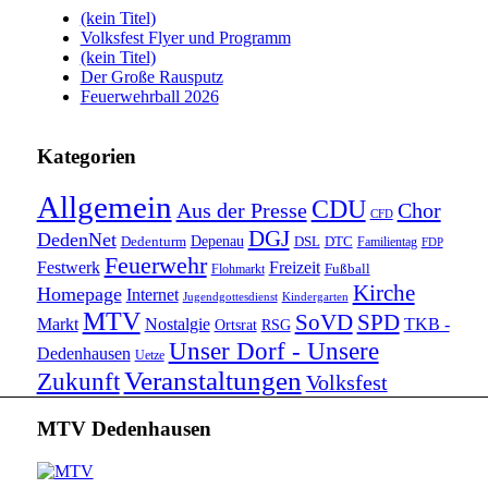
(kein Titel)
Volksfest Flyer und Programm
(kein Titel)
Der Große Rausputz
Feuerwehrball 2026
Kategorien
Allgemein
CDU
Aus der Presse
Chor
CFD
DGJ
DedenNet
Depenau
Dedenturm
DSL
DTC
Familientag
FDP
Feuerwehr
Festwerk
Freizeit
Fußball
Flohmarkt
Kirche
Homepage
Internet
Jugendgottesdienst
Kindergarten
MTV
SoVD
SPD
Markt
Nostalgie
TKB -
Ortsrat
RSG
Unser Dorf - Unsere
Dedenhausen
Uetze
Veranstaltungen
Zukunft
Volksfest
MTV Dedenhausen