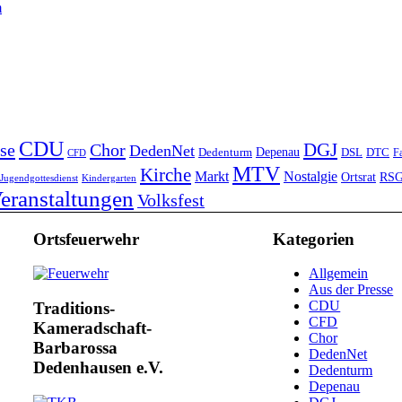
m
CDU
DGJ
se
Chor
DedenNet
Depenau
Dedenturm
DSL
DTC
Fa
CFD
MTV
Kirche
Markt
Nostalgie
Ortsrat
RS
Jugendgottesdienst
Kindergarten
eranstaltungen
Volksfest
Ortsfeuerwehr
Kategorien
Allgemein
Aus der Presse
CDU
Traditions-
CFD
Kameradschaft-
Chor
Barbarossa
DedenNet
Dedenhausen e.V.
Dedenturm
Depenau