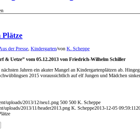
en
 Plätze
Aus der Presse
,
Kindergarten
/
von
K. Scheppe
rf & Uetze” vom 05.12.2013 von Friedrich-Wilhelm Schiller
 nächsten Jahren ein akuter Mangel an Kindergartenplätzen ab. Hinge
 Schwüblingsen 2015 voraussichtlich auf elf Jungen und Mädchen sinke
ent/uploads/2013/12/neu1.png
500
500
K. Scheppe
nt/uploads/2013/11/header2013.png
K. Scheppe
2013-12-05 09:59:11
2
lätze