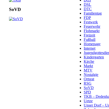
DGJ
DSL
DTC
SoVD
Familientag
FDP
Festwerk
Feuerwehr
Flohmarkt
Freizeit
Fußball
Homepage
Internet
Jugendgottesdie
Kindergarten
Kirche
Markt
MTV
Nostalgie
Ortsrat
RSG
SoVD
SPD
TKB – Dedenha
Uetze
Unser Dorf – U