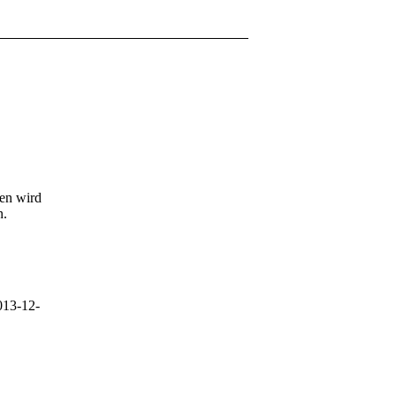
gen wird
n.
013-12-