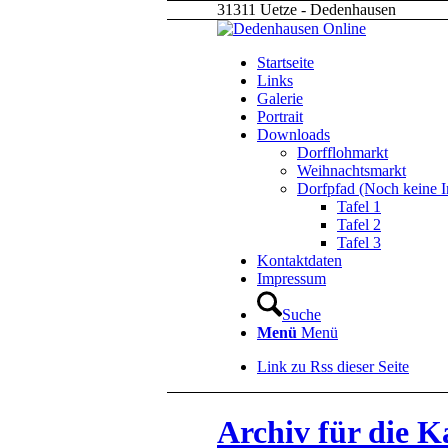
31311 Uetze - Dedenhausen
Startseite
Links
Galerie
Portrait
Downloads
Dorfflohmarkt
Weihnachtsmarkt
Dorfpfad (Noch keine I
Tafel 1
Tafel 2
Tafel 3
Kontaktdaten
Impressum
Suche
Menü
Menü
Link zu Rss dieser Seite
Archiv für die K