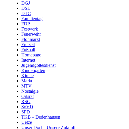
DGJ
DSL
DTC
Familientag
FDP
Festwerk
Feuerwehr
Flohmarkt
Freizeit
Fußball
Homepage
Internet
Jugendgottesdienst
Kindergarten
Kirche
Markt
MTV
Nostalgie
Ortsrat
RSG
SoVD
SPD
TKB – Dedenhausen
Uetze
Unser Dorf – Unsere Zukunft