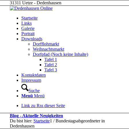
31311 Uetze - Dedenhausen
Startseite
Links
Galerie
Portrait
Downloads
Dorfflohmarkt
Weihnachtsmarkt
Dorfpfad (Noch keine Inhalte)
Tafel 1
Tafel 2
Tafel 3
Kontaktdaten
Impressum
Suche
Menü
Menü
Link zu Rss dieser Seite
Blog - Aktuelle Neuigkeiten
Du bist hier:
Startseite
1
/
Bundestagsabgeordneter in
Dedenhausen