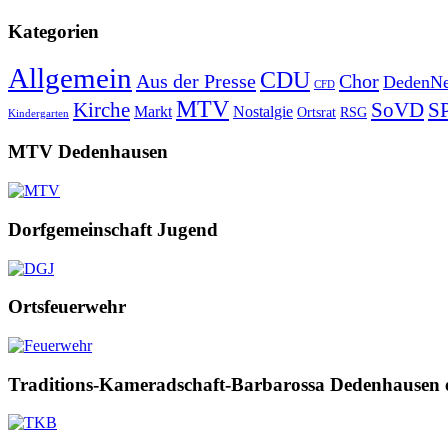
Kategorien
Allgemein
CDU
Aus der Presse
Chor
DedenNe
CFD
MTV
Kirche
SoVD
S
Markt
Nostalgie
Ortsrat
RSG
Kindergarten
MTV Dedenhausen
Dorfgemeinschaft Jugend
Ortsfeuerwehr
Traditions-Kameradschaft-Barbarossa Dedenhausen 