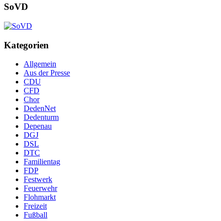
SoVD
Kategorien
Allgemein
Aus der Presse
CDU
CFD
Chor
DedenNet
Dedenturm
Depenau
DGJ
DSL
DTC
Familientag
FDP
Festwerk
Feuerwehr
Flohmarkt
Freizeit
Fußball