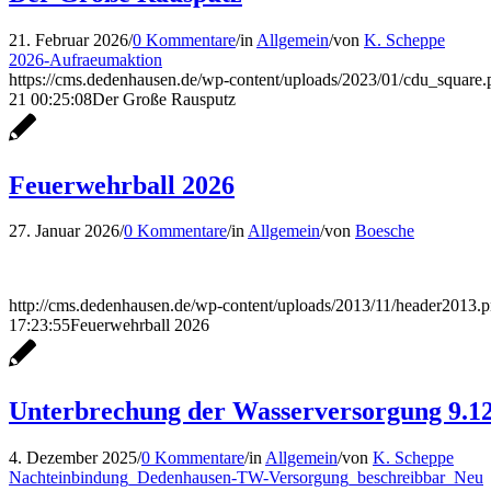
21. Februar 2026
/
0 Kommentare
/
in
Allgemein
/
von
K. Scheppe
2026-Aufraeumaktion
https://cms.dedenhausen.de/wp-content/uploads/2023/01/cdu_square.
21 00:25:08
Der Große Rausputz
Feuerwehrball 2026
27. Januar 2026
/
0 Kommentare
/
in
Allgemein
/
von
Boesche
http://cms.dedenhausen.de/wp-content/uploads/2013/11/header2013.
17:23:55
Feuerwehrball 2026
Unterbrechung der Wasserversorgung 9.12.
4. Dezember 2025
/
0 Kommentare
/
in
Allgemein
/
von
K. Scheppe
Nachteinbindung_Dedenhausen-TW-Versorgung_beschreibbar_Neu