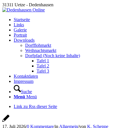
31311 Uetze - Dedenhausen
Startseite
Links
Galerie
Portrait
Downloads
Dorfflohmarkt
Weihnachtsmarkt
Dorfpfad (Noch keine Inhalte)
Tafel 1
Tafel 2
Tafel 3
Kontaktdaten
Impressum
Suche
Menü
Menü
Link zu Rss dieser Seite
17. Juli 2026
/
0 Kommentare
/
in
Allgemein
/
von
K. Scheppe