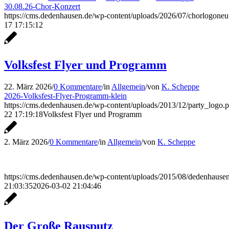
30.08.26-Chor-Konzert
https://cms.dedenhausen.de/wp-content/uploads/2026/07/chorlogoneu
17 17:15:12
Volksfest Flyer und Programm
22. März 2026
/
0 Kommentare
/
in
Allgemein
/
von
K. Scheppe
2026-Volksfest-Flyer-Programm-klein
https://cms.dedenhausen.de/wp-content/uploads/2013/12/party_logo.
22 17:19:18
Volksfest Flyer und Programm
2. März 2026
/
0 Kommentare
/
in
Allgemein
/
von
K. Scheppe
https://cms.dedenhausen.de/wp-content/uploads/2015/08/dedenhaus
21:03:35
2026-03-02 21:04:46
Der Große Rausputz