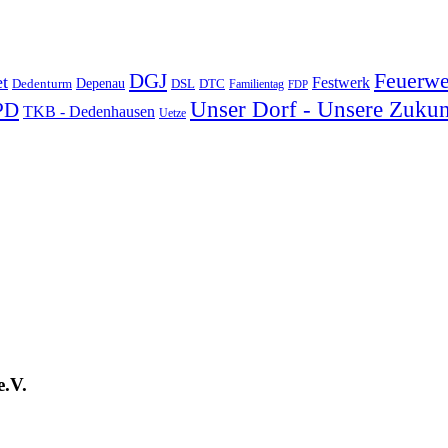
DGJ
Feuerwe
t
Festwerk
Depenau
Dedenturm
DSL
DTC
Familientag
FDP
Unser Dorf - Unsere Zukun
PD
TKB - Dedenhausen
Uetze
e.V.