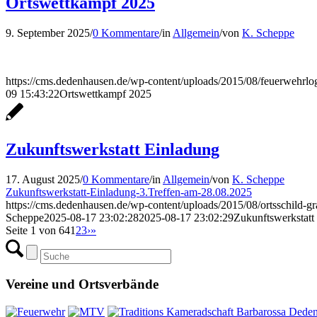
Ortswettkampf 2025
9. September 2025
/
0 Kommentare
/
in
Allgemein
/
von
K. Scheppe
https://cms.dedenhausen.de/wp-content/uploads/2015/08/feuerwehrlo
09 15:43:22
Ortswettkampf 2025
Zukunftswerkstatt Einladung
17. August 2025
/
0 Kommentare
/
in
Allgemein
/
von
K. Scheppe
Zukunftswerkstatt-Einladung-3.Treffen-am-28.08.2025
https://cms.dedenhausen.de/wp-content/uploads/2015/08/ortsschild-
Scheppe
2025-08-17 23:02:28
2025-08-17 23:02:29
Zukunftswerkstatt
Seite 1 von 64
1
2
3
›
»
Vereine und Ortsverbände