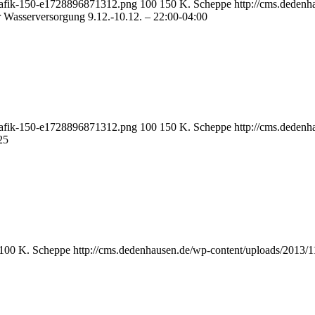
grafik-150-e1728896871312.png
100
150
K. Scheppe
http://cms.deden
 Wasserversorgung 9.12.-10.12. – 22:00-04:00
grafik-150-e1728896871312.png
100
150
K. Scheppe
http://cms.deden
25
100
K. Scheppe
http://cms.dedenhausen.de/wp-content/uploads/2013/