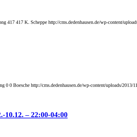
png
417
417
K. Scheppe
http://cms.dedenhausen.de/wp-content/uploa
png
0
0
Boesche
http://cms.dedenhausen.de/wp-content/uploads/2013/1
-10.12. – 22:00-04:00