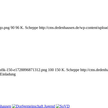
go.png
90
96
K. Scheppe
http://cms.dedenhausen.de/wp-content/uploa
grafik-150-e1728896871312.png
100
150
K. Scheppe
http://cms.deden
 Einladung