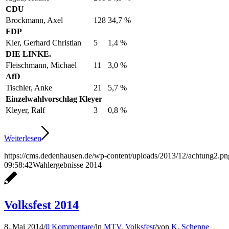
CDU
Brockmann, Axel
128
34,7 %
FDP
Kier, Gerhard Christian
5
1,4 %
DIE LINKE.
Fleischmann, Michael
11
3,0 %
AfD
Tischler, Anke
21
5,7 %
Einzelwahlvorschlag Kleyer
Kleyer, Ralf
3
0,8 %
Weiterlesen
https://cms.dedenhausen.de/wp-content/uploads/2013/12/achtung2.pn
09:58:42
Wahlergebnisse 2014
Volksfest 2014
8. Mai 2014
/
0 Kommentare
/
in
MTV
,
Volksfest
/
von
K. Scheppe