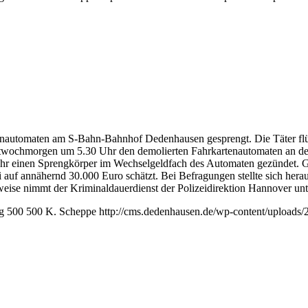
utomaten am S-Bahn-Bahnhof Dedenhausen gesprengt. Die Täter flüchtet
twochmorgen um 5.30 Uhr den demolierten Fahrkartenautomaten an der
30 Uhr einen Sprengkörper im Wechselgeldfach des Automaten gezündet.
i auf annähernd 30.000 Euro schätzt. Bei Befragungen stellte sich he
inweise nimmt der Kriminaldauerdienst der Polizeidirektion Hannover un
g
500
500
K. Scheppe
http://cms.dedenhausen.de/wp-content/uploads