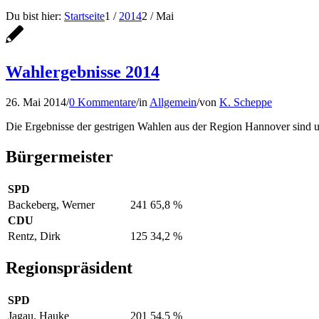
Du bist hier:
Startseite
1
/
2014
2
/
Mai
Wahlergebnisse 2014
26. Mai 2014
/
0 Kommentare
/
in
Allgemein
/
von
K. Scheppe
Die Ergebnisse der gestrigen Wahlen aus der Region Hannover sind 
Bürgermeister
SPD
Backeberg, Werner
241
65,8 %
CDU
Rentz, Dirk
125
34,2 %
Regionspräsident
SPD
Jagau, Hauke
201
54,5 %