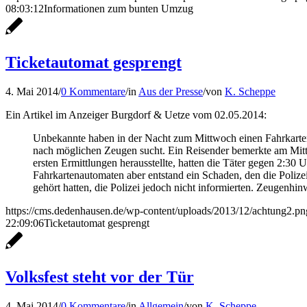
08:03:12
Informationen zum bunten Umzug
Ticketautomat gesprengt
4. Mai 2014
/
0 Kommentare
/
in
Aus der Presse
/
von
K. Scheppe
Ein Artikel im Anzeiger Burgdorf & Uetze vom 02.05.2014:
Unbekannte haben in der Nacht zum Mittwoch einen Fahrkartena
nach möglichen Zeugen sucht. Ein Reisender bemerkte am Mit
ersten Ermittlungen herausstellte, hatten die Täter gegen 2:
Fahrkartenautomaten aber entstand ein Schaden, den die Polize
gehört hatten, die Polizei jedoch nicht informierten. Zeugenh
https://cms.dedenhausen.de/wp-content/uploads/2013/12/achtung2.pn
22:09:06
Ticketautomat gesprengt
Volksfest steht vor der Tür
4. Mai 2014
/
0 Kommentare
/
in
Allgemein
/
von
K. Scheppe