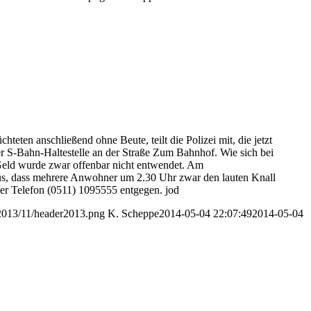
en anschließend ohne Beute, teilt die Polizei mit, die jetzt
 S-Bahn-Haltestelle an der Straße Zum Bahnhof. Wie sich bei
 Geld wurde zwar offenbar nicht entwendet. Am
raus, dass mehrere Anwohner um 2.30 Uhr zwar den lauten Knall
ter Telefon (0511) 1095555 entgegen. jod
/2013/11/header2013.png
K. Scheppe
2014-05-04 22:07:49
2014-05-04