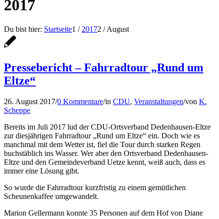
2017
Du bist hier:
Startseite
1
/
2017
2
/
August
Pressebericht – Fahrradtour „Rund um
Eltze“
26. August 2017
/
0 Kommentare
/
in
CDU
,
Veranstaltungen
/
von
K.
Scheppe
Bereits im Juli 2017 lud der CDU-Ortsverband Dedenhausen-Eltze
zur diesjährigen Fahrradtour „Rund um Eltze“ ein. Doch wie es
manchmal mit dem Wetter ist, fiel die Tour durch starken Regen
buchstäblich ins Wasser. Wer aber den Ortsverband Dedenhausen-
Eltze und den Gemeindeverband Uetze kennt, weiß auch, dass es
immer eine Lösung gibt.
So wurde die Fahrradtour kurzfristig zu einem gemütlichen
Scheunenkaffee umgewandelt.
Marion Gellermann konnte 35 Personen auf dem Hof von Diane