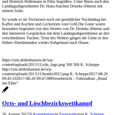
und Heinrich Hellemann in Eltze begrüßen. Unter Ihnen auch den
Landtagsabgeordneten Dr. Hans-Joachim Deneke-Jöhrens mit
seinem Sohn.
So wurde es im Trockenen noch ein gemütlicher Nachmittag bei
Kaffee und Kuchen und Leckereien vom Grill.Die Gäste waren
besonders begeistert von den Worten von Dr. Deneke-Jöhrens und
den intensiven Gesprächen mit dem Landtagsabgeordneten an den
verschiedenen Tischen.
Trotz des Wetters gingen die Gäste in den
frühen Abendstunden wieder frohgelaunt nach Hause.
https://cms.dedenhausen.de/wp-
content/uploads/2013/11/cdu_logo.png
500
500
K. Scheppe
http://cms.dedenhausen.de/wp-
content/uploads/2013/11/header2013.png
K. Scheppe
2017-08-26
09:45:19
2017-08-26 09:47:08
Pressebericht – Fahrradtour „Rund
um Eltze“
Orts- und Löschbezirkswettkampf
26. August 2017
/
0 Kommentare
/
in
Feuerwehr
/
von
K. Scheppe