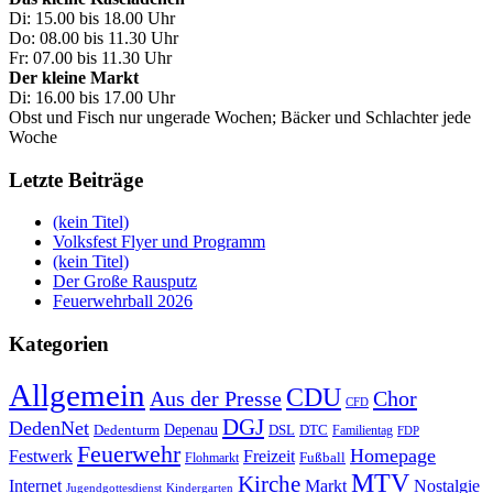
Di: 15.00 bis 18.00 Uhr
Do: 08.00 bis 11.30 Uhr
Fr: 07.00 bis 11.30 Uhr
Der kleine Markt
Di: 16.00 bis 17.00 Uhr
Obst und Fisch nur ungerade Wochen; Bäcker und Schlachter jede
Woche
Letzte Beiträge
(kein Titel)
Volksfest Flyer und Programm
(kein Titel)
Der Große Rausputz
Feuerwehrball 2026
Kategorien
Allgemein
CDU
Aus der Presse
Chor
CFD
DGJ
DedenNet
Depenau
Dedenturm
DSL
DTC
Familientag
FDP
Feuerwehr
Homepage
Festwerk
Freizeit
Fußball
Flohmarkt
MTV
Kirche
Internet
Markt
Nostalgie
Jugendgottesdienst
Kindergarten