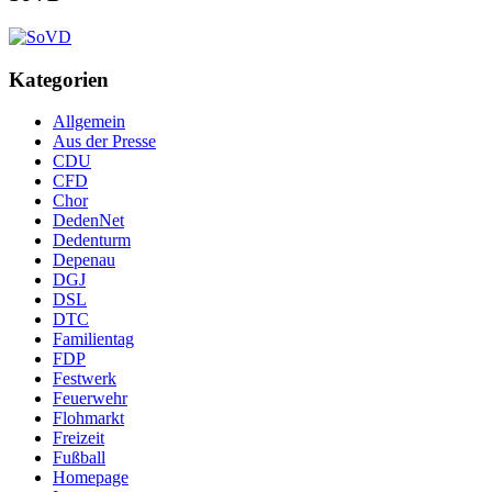
Kategorien
Allgemein
Aus der Presse
CDU
CFD
Chor
DedenNet
Dedenturm
Depenau
DGJ
DSL
DTC
Familientag
FDP
Festwerk
Feuerwehr
Flohmarkt
Freizeit
Fußball
Homepage