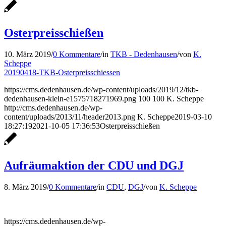
Osterpreisschießen
10. März 2019
/
0 Kommentare
/
in
TKB - Dedenhausen
/
von
K.
Scheppe
20190418-TKB-Osterpreisschiessen
https://cms.dedenhausen.de/wp-content/uploads/2019/12/tkb-
dedenhausen-klein-e1575718271969.png
100
100
K. Scheppe
http://cms.dedenhausen.de/wp-
content/uploads/2013/11/header2013.png
K. Scheppe
2019-03-10
18:27:19
2021-10-05 17:36:53
Osterpreisschießen
Aufräumaktion der CDU und DGJ
8. März 2019
/
0 Kommentare
/
in
CDU
,
DGJ
/
von
K. Scheppe
https://cms.dedenhausen.de/wp-