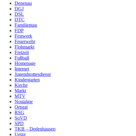
Depenau
DGJ
DSL
DTC
Familientag
FDP
Festwerk
Feuerwehr
Flohmarkt
Freizeit
Fußball
Homepage
Internet
Jugendgottesdienst
Kindergarten
Kirche
Markt
MTV
Nostalgie
Ortsrat
RSG
SoVD
SPD
TKB – Dedenhausen
Uetze