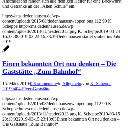
Anschließend fanden sich alle fleißigen Helfer für eine Bockwurst
und Getränke an der „Alten Schule“ ein.
https://cms.dedenhausen.de/wp-
content/uploads/2015/08/dedenhausenwappen.png
112
90
K.
Scheppe
http://cms.dedenhausen.de/wp-
content/uploads/2013/11/header2013.png
K. Scheppe
2019-03-24
16:33:38
2019-03-24 16:33:39
Dedenhausen startet sauber ins Jahr
2019
Einen bekannten Ort neu denken – Die
Gaststätte „Zum Bahnhof“
15. März 2019
/
0 Kommentare
/
in
Allgemein
/
von
K. Scheppe
20190404-Flyer-Gaststätte
https://cms.dedenhausen.de/wp-
content/uploads/2015/08/dedenhausenwappen.png
112
90
K.
Scheppe
http://cms.dedenhausen.de/wp-
content/uploads/2013/11/header2013.png
K. Scheppe
2019-03-15
23:13:02
2019-03-15 23:13:03
Einen bekannten Ort neu denken –
Die Gaststätte „Zum Bahnhof“