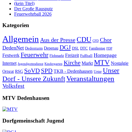
(kein Titel)
Der Große Rausputz
Feuerwehrball 2026
Kategorien
Allgemein
CDU
Aus der Presse
Chor
CFD
DGJ
DedenNet
Depenau
Dedenturm
DSL
DTC
Familientag
FDP
Feuerwehr
Homepage
Festwerk
Freizeit
Fußball
Flohmarkt
MTV
Kirche
Internet
Markt
Nostalgie
Jugendgottesdienst
Kindergarten
Unser
SoVD
SPD
TKB - Dedenhausen
Ortsrat
RSG
Uetze
Veranstaltungen
Dorf - Unsere Zukunft
Volksfest
MTV Dedenhausen
Dorfgemeinschaft Jugend