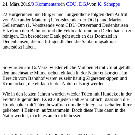
24. März 2019
/
0 Kommentare
/
in
CDU
,
DGJ
/
von
K. Scheppe
22 Bürgerinnen und Bürger und Jungendliche folgten dem Aufruf
von Alexander Mattern (1. Vorsitzender der DGJ) und Marion
Gellermann (1. Vorsitzende vom CDU-Ortsverband Dedenhausen-
Eltze) um den Bahnhof und die Feldmarkt rund um Dedenhausen zu
reinigen. Ein besonderer Dank geht auch an das Domiziel in
Dedenhausen, die mit 6 Jugendlichen die Säuberungsaktion
unterstützt haben.
So wurden am 16.März wieder etliche Müllbeutel mit Unrat gefüllt,
den unachtsame Mitmenschen einfach in der Natur entsorgten. Im
Bereich vom Bahnhof waren es sehr häufig Zigarettenkippen und
Kronkorken, die einfach in der Natur entsorgt werden.
Wie in den letzten Jahren wurden wieder Tüten mit Hundekot in der
Feldmark gefunden. Es ist auf jeden Fall sehr löblich, dass sich die
Hundehalter mit Tüten bewaffnen um die Hinterlassenschaften Ihrer
geliebten 4 Beinern aufzusammeln. Doch diese Tüte dann in die
Natur werfen, macht es auch nicht besser.