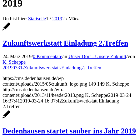
2019
Du bist hier:
Startseite
1
/
2019
2
/
März
Zukunftswerkstatt Einladung 2.Treffen
24. März 2019
/
0 Kommentare
/
in
Unser Dorf - Unsere Zukunft
/
von
K. Scheppe
20190331-Zukunftswerkstatt-Einladung-2.Treffen
https://cms.dedenhausen.de/wp-
content/uploads/2015/05/zukunft_logo.png
149
149
K. Scheppe
http://cms.dedenhausen.de/wp-
content/uploads/2013/11/header2013.png
K. Scheppe
2019-03-24
16:37:41
2019-03-24 16:37:42
Zukunftswerkstatt Einladung
2.Treffen
Dedenhausen startet sauber ins Jahr 2019