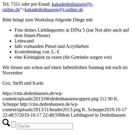
Tel. 7311 oder per Email:
kakadedenhausen@t-
online.de
">
kakadedenhausen@t-online.de
Bitte bringt zum Workshop folgende Dinge mit:
Foto deines Lieblingsortes in DINa 5 (zur Not aber auch auf
dem Smart-Phone)
Leinwand
falls vorhanden Pinsel und Acrylfarben
Kostenbeitrag von 3,- €
eine Kleinigkeit zu essen (für Getränke sorgen wir)
Wir freuen uns schon auf einen farbenfrohen Sonntag mit euch im
November
Gez. Steffi und Karin
https://cms.dedenhausen.de/wp-
content/uploads/2015/08/dedenhausenwappen.png
112
90
K.
Scheppe
http://cms.dedenhausen.de/wp-
content/uploads/2013/11/header2013.png
K. Scheppe
2019-10-17
22:48:57
2019-10-17 22:48:59
Mein Lieblingsort in Dedenhausen