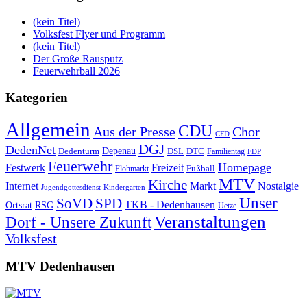
(kein Titel)
Volksfest Flyer und Programm
(kein Titel)
Der Große Rausputz
Feuerwehrball 2026
Kategorien
Allgemein
CDU
Aus der Presse
Chor
CFD
DGJ
DedenNet
Depenau
Dedenturm
DSL
DTC
Familientag
FDP
Feuerwehr
Homepage
Festwerk
Freizeit
Fußball
Flohmarkt
MTV
Kirche
Internet
Markt
Nostalgie
Jugendgottesdienst
Kindergarten
Unser
SoVD
SPD
TKB - Dedenhausen
Ortsrat
RSG
Uetze
Veranstaltungen
Dorf - Unsere Zukunft
Volksfest
MTV Dedenhausen