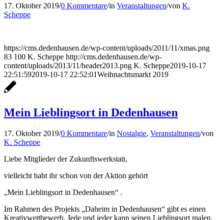
17. Oktober 2019
/
0 Kommentare
/
in
Veranstaltungen
/
von
K.
Scheppe
https://cms.dedenhausen.de/wp-content/uploads/2011/11/xmas.png
83
100
K. Scheppe
http://cms.dedenhausen.de/wp-
content/uploads/2013/11/header2013.png
K. Scheppe
2019-10-17
22:51:59
2019-10-17 22:52:01
Weihnachtsmarkt 2019
Mein Lieblingsort in Dedenhausen
17. Oktober 2019
/
0 Kommentare
/
in
Nostalgie
,
Veranstaltungen
/
von
K. Scheppe
Liebe Mitglieder der Zukunftswerkstatt,
vielleicht habt ihr schon von der Aktion gehört
„Mein Lieblingsort in Dedenhausen“ .
Im Rahmen des Projekts „Daheim in Dedenhausen“ gibt es einen
Kreativwettbewerb. Jede und jeder kann seinen Lieblingsort malen,