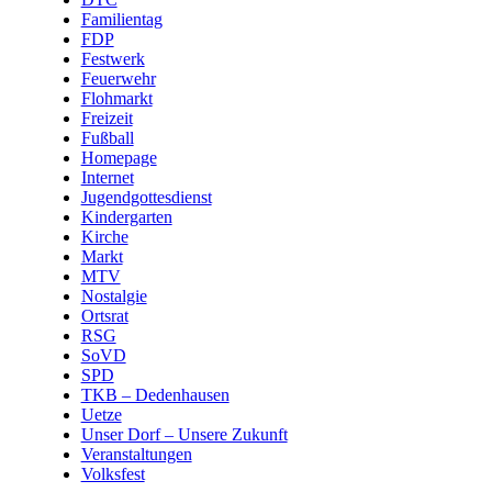
Familientag
FDP
Festwerk
Feuerwehr
Flohmarkt
Freizeit
Fußball
Homepage
Internet
Jugendgottesdienst
Kindergarten
Kirche
Markt
MTV
Nostalgie
Ortsrat
RSG
SoVD
SPD
TKB – Dedenhausen
Uetze
Unser Dorf – Unsere Zukunft
Veranstaltungen
Volksfest