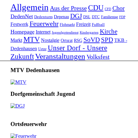
Allgemein
CDU
Aus der Presse
Chor
CFD
DGJ
DedenNet
Depenau
Dedenturm
DSL
DTC
Familientag
FDP
Feuerwehr
Festwerk
Freizeit
Fußball
Flohmarkt
Kirche
Homepage
Internet
Jugendgottesdienst
Kindergarten
MTV
SoVD
SPD
Markt
Nostalgie
TKB -
Ortsrat
RSG
Unser Dorf - Unsere
Dedenhausen
Uetze
Veranstaltungen
Zukunft
Volksfest
MTV Dedenhausen
Dorfgemeinschaft Jugend
Ortsfeuerwehr