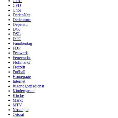
CDU
CFD
Chor
DedenNet
Dedenturm
Depenau
DGJ
DSL
DTC
Familientag
FDP
Festwerk
Feuerwehr
Flohmarkt
Freizeit
Fußball
Homepage
Internet
Jugendgottesdienst
Kindergarten
Kirche
Markt
MTV
Nostalgie
Ortsrat