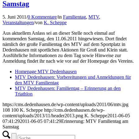
Samstag
5. Juni 2011
/
0 Kommentare
/
in
Familientag
,
MTV
,
Veranstaltungen
/
von
K. Scheppe
Aus aktuellem Anlass sei an dieser Stelle noch einmal auf
kommenden Samstag, den 11.06.2011 hingewiesen. Dort findet
nämlich der große Familientag des MTV auf dem Sportplatz in
Dedenhausen mit sportlichen Aktionen für Groß und Klein statt.
Ausführliche Informationen zu dem Tag sowie Hinweise zur
Anmeldung findet ihr nach wie vor auf der Homepage des Vereins.
Homepage MTV Dedenhausen
MTV Dedenhausen: Vorbereitungen und Anmeldungen für
den MTV Familientag
MTV Dedenhausen: Familientag – Erinnerung an den
Triathlon
https://cms.dedenhausen.de/wp-content/uploads/2011/06/mtv.jpg
108
100
K. Scheppe
http://cms.dedenhausen.de/wp-
content/uploads/2013/11/header2013.png
K. Scheppe
2011-06-05
07:41:29
2011-06-05 07:41:29
Erinnerung: MTV Familientag am
Samstag