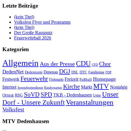
Letzte Beiträge
(kein Titel)
Volksfest Flyer und Programm
(kein Titel)
Der Große Rausputz
Feuerwehrball 2026
Kategorien
Allgemein
CDU
Aus der Presse
Chor
CFD
DGJ
DedenNet
Depenau
Dedenturm
DSL
DTC
Familientag
FDP
Feuerwehr
Homepage
Festwerk
Freizeit
Fußball
Flohmarkt
MTV
Kirche
Internet
Markt
Nostalgie
Jugendgottesdienst
Kindergarten
Unser
SoVD
SPD
TKB - Dedenhausen
Ortsrat
RSG
Uetze
Veranstaltungen
Dorf - Unsere Zukunft
Volksfest
MTV Dedenhausen