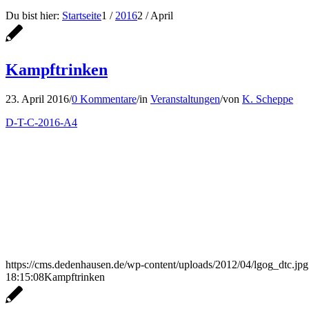
Du bist hier:
Startseite
1
/
2016
2
/
April
Kampftrinken
23. April 2016
/
0 Kommentare
/
in
Veranstaltungen
/
von
K. Scheppe
D-T-C-2016-A4
https://cms.dedenhausen.de/wp-content/uploads/2012/04/lgog_dtc.jpg
18:15:08
Kampftrinken