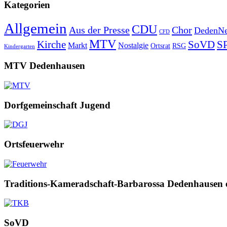
Kategorien
Allgemein
CDU
Aus der Presse
Chor
DedenNe
CFD
MTV
Kirche
SoVD
S
Markt
Nostalgie
Ortsrat
RSG
Kindergarten
MTV Dedenhausen
Dorfgemeinschaft Jugend
Ortsfeuerwehr
Traditions-Kameradschaft-Barbarossa Dedenhausen 
SoVD