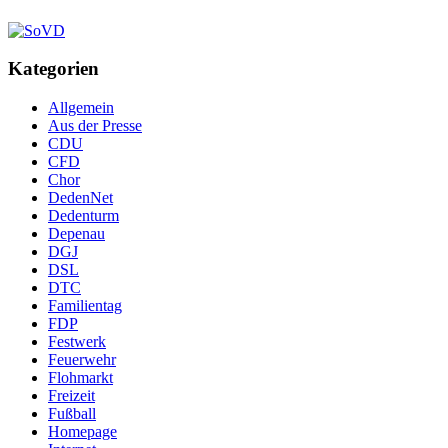
Kategorien
Allgemein
Aus der Presse
CDU
CFD
Chor
DedenNet
Dedenturm
Depenau
DGJ
DSL
DTC
Familientag
FDP
Festwerk
Feuerwehr
Flohmarkt
Freizeit
Fußball
Homepage