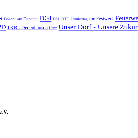
DGJ
Feuerwe
t
Festwerk
Depenau
Dedenturm
DSL
DTC
Familientag
FDP
Unser Dorf - Unsere Zukun
PD
TKB - Dedenhausen
Uetze
e.V.