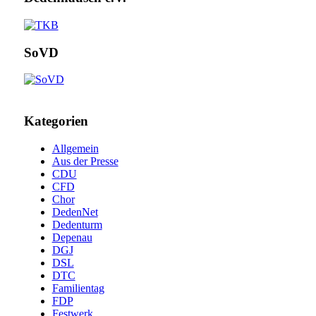
SoVD
Kategorien
Allgemein
Aus der Presse
CDU
CFD
Chor
DedenNet
Dedenturm
Depenau
DGJ
DSL
DTC
Familientag
FDP
Festwerk