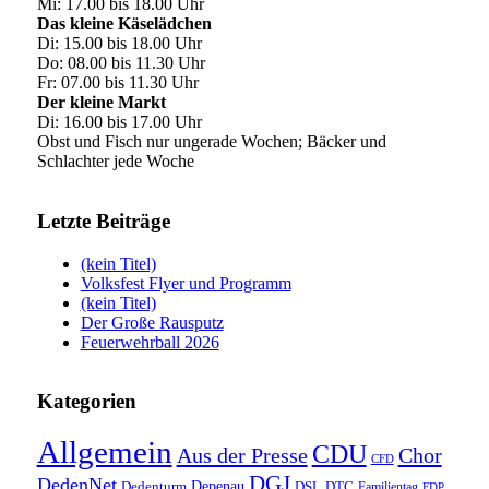
Mi: 17.00 bis 18.00 Uhr
Das kleine Käselädchen
Di: 15.00 bis 18.00 Uhr
Do: 08.00 bis 11.30 Uhr
Fr: 07.00 bis 11.30 Uhr
Der kleine Markt
Di: 16.00 bis 17.00 Uhr
Obst und Fisch nur ungerade Wochen; Bäcker und
Schlachter jede Woche
Letzte Beiträge
(kein Titel)
Volksfest Flyer und Programm
(kein Titel)
Der Große Rausputz
Feuerwehrball 2026
Kategorien
Allgemein
CDU
Aus der Presse
Chor
CFD
DGJ
DedenNet
Depenau
Dedenturm
DSL
DTC
Familientag
FDP