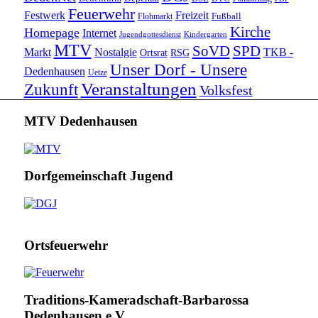
Feuerwehr
Festwerk
Freizeit
Fußball
Flohmarkt
Kirche
Homepage
Internet
Jugendgottesdienst
Kindergarten
MTV
SoVD
SPD
Markt
Nostalgie
TKB -
Ortsrat
RSG
Unser Dorf - Unsere
Dedenhausen
Uetze
Veranstaltungen
Zukunft
Volksfest
MTV Dedenhausen
Dorfgemeinschaft Jugend
Ortsfeuerwehr
Traditions-Kameradschaft-Barbarossa
Dedenhausen e.V.