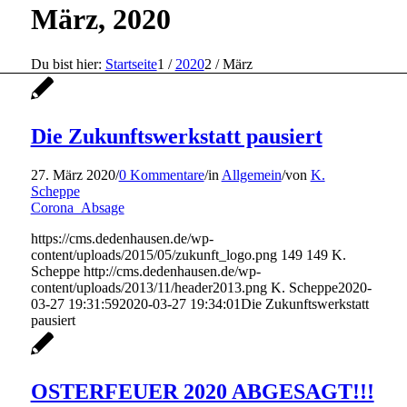
März, 2020
Du bist hier:
Startseite
1
/
2020
2
/
März
Die Zukunftswerkstatt pausiert
27. März 2020
/
0 Kommentare
/
in
Allgemein
/
von
K.
Scheppe
Corona_Absage
https://cms.dedenhausen.de/wp-
content/uploads/2015/05/zukunft_logo.png
149
149
K.
Scheppe
http://cms.dedenhausen.de/wp-
content/uploads/2013/11/header2013.png
K. Scheppe
2020-
03-27 19:31:59
2020-03-27 19:34:01
Die Zukunftswerkstatt
pausiert
OSTERFEUER 2020 ABGESAGT!!!