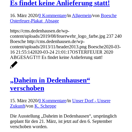
Es findet keine Anlieferung statt!
16. März 2020
/
0 Kommentare
/
in
Allgemein
/
von
Boesche
Osterfeuer-Plakat_Absage
https://cms.dedenhausen.de/wp-
content/uploads/2019/08/feuerwehr_logo_farbe.jpg
237
240
Boesche
http://cms.dedenhausen.de/wp-
content/uploads/2013/11/header2013.png
Boesche
2020-03-
16 21:55:14
2020-03-24 21:01:17
OSTERFEUER 2020
ABGESAGT!!! Es findet keine Anlieferung statt!
„Daheim in Dedenhausen“
verschoben
15. März 2020
/
0 Kommentare
/
in
Unser Dorf - Unsere
Zukunft
/
von
K. Scheppe
Die Ausstellung „Daheim in Dedenhausen“, ursprünglich
geplant für den 21. März, ist jetzt auf den 6. September
verschoben worden.