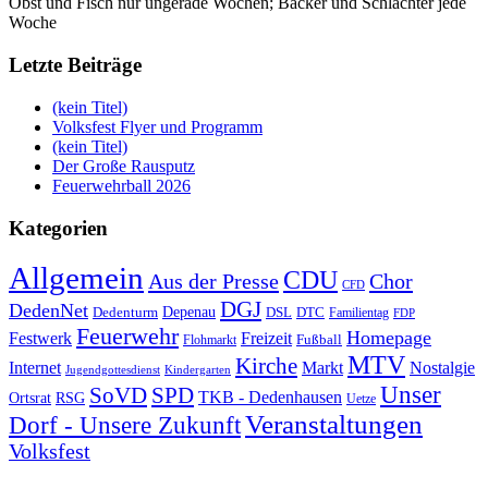
Obst und Fisch nur ungerade Wochen; Bäcker und Schlachter jede
Woche
Letzte Beiträge
(kein Titel)
Volksfest Flyer und Programm
(kein Titel)
Der Große Rausputz
Feuerwehrball 2026
Kategorien
Allgemein
CDU
Aus der Presse
Chor
CFD
DGJ
DedenNet
Depenau
Dedenturm
DSL
DTC
Familientag
FDP
Feuerwehr
Homepage
Festwerk
Freizeit
Fußball
Flohmarkt
MTV
Kirche
Internet
Markt
Nostalgie
Jugendgottesdienst
Kindergarten
Unser
SoVD
SPD
TKB - Dedenhausen
Ortsrat
RSG
Uetze
Veranstaltungen
Dorf - Unsere Zukunft
Volksfest