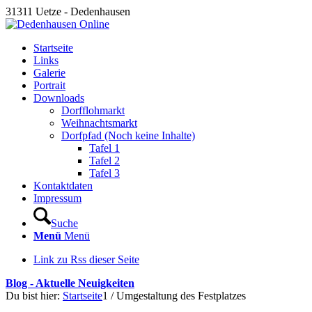
31311 Uetze - Dedenhausen
Startseite
Links
Galerie
Portrait
Downloads
Dorfflohmarkt
Weihnachtsmarkt
Dorfpfad (Noch keine Inhalte)
Tafel 1
Tafel 2
Tafel 3
Kontaktdaten
Impressum
Suche
Menü
Menü
Link zu Rss dieser Seite
Blog - Aktuelle Neuigkeiten
Du bist hier:
Startseite
1
/
Umgestaltung des Festplatzes