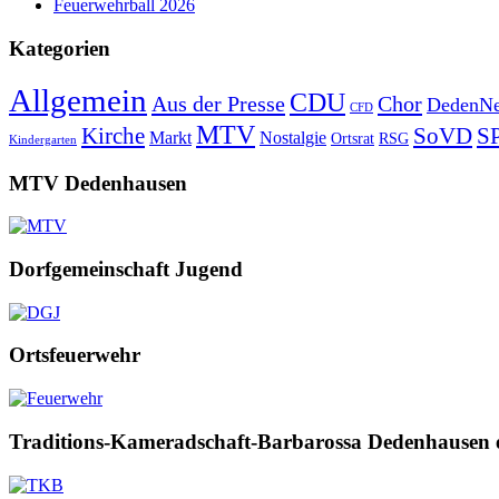
Feuerwehrball 2026
Kategorien
Allgemein
CDU
Aus der Presse
Chor
DedenNe
CFD
MTV
Kirche
SoVD
S
Markt
Nostalgie
Ortsrat
RSG
Kindergarten
MTV Dedenhausen
Dorfgemeinschaft Jugend
Ortsfeuerwehr
Traditions-Kameradschaft-Barbarossa Dedenhausen 