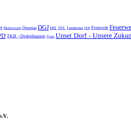
DGJ
Feuerwe
t
Festwerk
Depenau
Dedenturm
DSL
DTC
Familientag
FDP
Unser Dorf - Unsere Zukun
PD
TKB - Dedenhausen
Uetze
e.V.