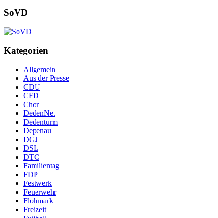
SoVD
Kategorien
Allgemein
Aus der Presse
CDU
CFD
Chor
DedenNet
Dedenturm
Depenau
DGJ
DSL
DTC
Familientag
FDP
Festwerk
Feuerwehr
Flohmarkt
Freizeit