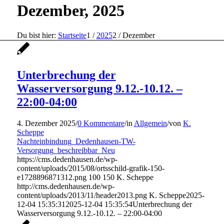
Dezember, 2025
Du bist hier:
Startseite
1
/
2025
2
/
Dezember
Unterbrechung der
Wasserversorgung 9.12.-10.12. –
22:00-04:00
4. Dezember 2025
/
0 Kommentare
/
in
Allgemein
/
von
K.
Scheppe
Nachteinbindung_Dedenhausen-TW-
Versorgung_beschreibbar_Neu
https://cms.dedenhausen.de/wp-
content/uploads/2015/08/ortsschild-grafik-150-
e1728896871312.png
100
150
K. Scheppe
http://cms.dedenhausen.de/wp-
content/uploads/2013/11/header2013.png
K. Scheppe
2025-
12-04 15:35:31
2025-12-04 15:35:54
Unterbrechung der
Wasserversorgung 9.12.-10.12. – 22:00-04:00