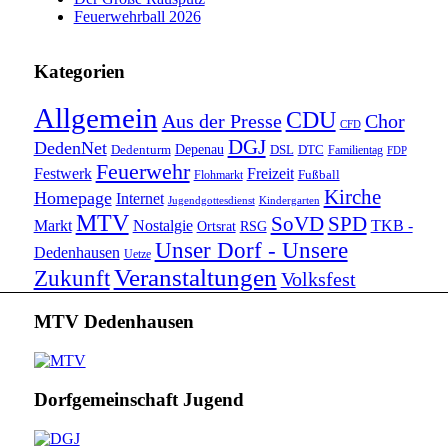
Feuerwehrball 2026
Kategorien
Allgemein
CDU
Aus der Presse
Chor
CFD
DGJ
DedenNet
Depenau
Dedenturm
DSL
DTC
Familientag
FDP
Feuerwehr
Festwerk
Freizeit
Fußball
Flohmarkt
Kirche
Homepage
Internet
Jugendgottesdienst
Kindergarten
MTV
SoVD
SPD
Markt
Nostalgie
TKB -
Ortsrat
RSG
Unser Dorf - Unsere
Dedenhausen
Uetze
Veranstaltungen
Zukunft
Volksfest
MTV Dedenhausen
Dorfgemeinschaft Jugend