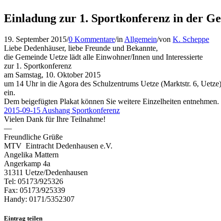
Einladung zur 1. Sportkonferenz in der G
19. September 2015
/
0 Kommentare
/
in
Allgemein
/
von
K. Scheppe
Liebe Dedenhäuser, liebe Freunde und Bekannte,
die Gemeinde Uetze lädt alle Einwohner/Innen und Interessierte
zur 1. Sportkonferenz
am Samstag, 10. Oktober 2015
um 14 Uhr in die Agora des Schulzentrums Uetze (Marktstr. 6, Uetze
ein.
Dem beigefügten Plakat können Sie weitere Einzelheiten entnehmen.
2015-09-15 Aushang Sportkonferenz
Vielen Dank für Ihre Teilnahme!
—
Freundliche Grüße
MTV Eintracht Dedenhausen e.V.
Angelika Mattern
Angerkamp 4a
31311 Uetze/Dedenhausen
Tel: 05173/925326
Fax: 05173/925339
Handy: 0171/5352307
Eintrag teilen