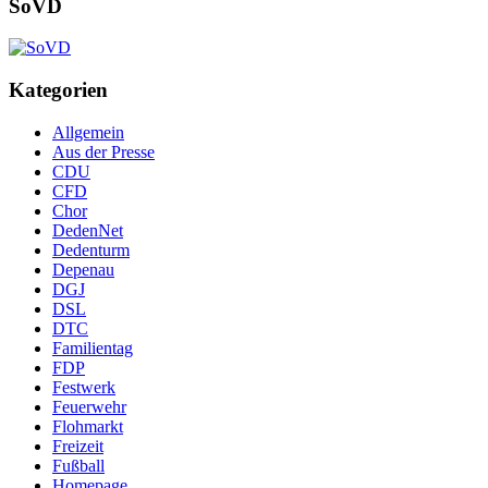
SoVD
Kategorien
Allgemein
Aus der Presse
CDU
CFD
Chor
DedenNet
Dedenturm
Depenau
DGJ
DSL
DTC
Familientag
FDP
Festwerk
Feuerwehr
Flohmarkt
Freizeit
Fußball
Homepage