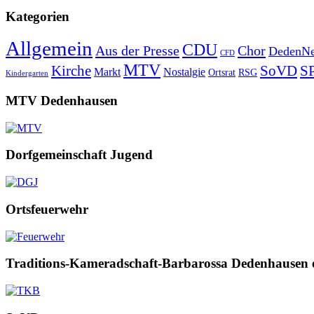
Kategorien
Allgemein
CDU
Aus der Presse
Chor
DedenNe
CFD
MTV
Kirche
SoVD
S
Markt
Nostalgie
Ortsrat
RSG
Kindergarten
MTV Dedenhausen
Dorfgemeinschaft Jugend
Ortsfeuerwehr
Traditions-Kameradschaft-Barbarossa Dedenhausen 