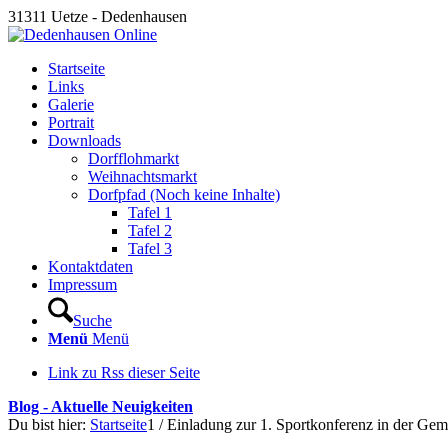
31311 Uetze - Dedenhausen
Startseite
Links
Galerie
Portrait
Downloads
Dorfflohmarkt
Weihnachtsmarkt
Dorfpfad (Noch keine Inhalte)
Tafel 1
Tafel 2
Tafel 3
Kontaktdaten
Impressum
Suche
Menü
Menü
Link zu Rss dieser Seite
Blog - Aktuelle Neuigkeiten
Du bist hier:
Startseite
1
/
Einladung zur 1. Sportkonferenz in der Ge