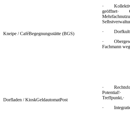
· Kollektive 
geöffnet· G
Mehrfachnutz
Selbstverwalt
· Dorfkultu
Kneipe / CaféBegegnungsstätte (BGS)
· Obergescho
Fachmann wege
· Rechtsfor
Potential!· Mu
Treffpunkt,· 
Dorfladen / KioskGeldautomatPost
· Integration