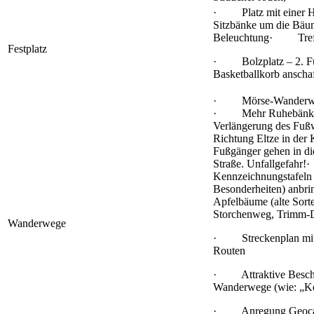
· Platz mit einer
Sitzbänke um die B
Beleuchtung· Treffp
Festplatz
· Bolzplatz – 2. Fu
Basketballkorb anscha
· Mörse-Wanderweg 
· Mehr Ruhebänk
Verlängerung des Fußw
Richtung Eltze in der K
Fußgänger gehen in di
Straße. Unfallgefa
Kennzeichnungstafeln 
Besonderheiten) anbri
Apfelbäume (alte Sort
Storchenweg, Trimm-
Wanderwege
· Streckenplan mit 
Routen
· Attraktive Beschi
Wanderwege (wie: „Ke
· Anregung Geoca