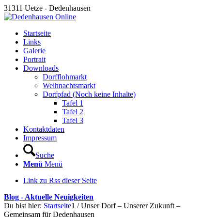
31311 Uetze - Dedenhausen
Startseite
Links
Galerie
Portrait
Downloads
Dorfflohmarkt
Weihnachtsmarkt
Dorfpfad (Noch keine Inhalte)
Tafel 1
Tafel 2
Tafel 3
Kontaktdaten
Impressum
Suche
Menü
Menü
Link zu Rss dieser Seite
Blog - Aktuelle Neuigkeiten
Du bist hier:
Startseite
1
/
Unser Dorf – Unserer Zukunft –
Gemeinsam für Dedenhausen