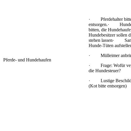
· Pferdehalter bitte
entsorgen.· Hundebe
bitten, die Hundeha
Hundebesitzer sollen d
stehen lassen· Samme
Hunde-Tüten aufstelle
· Mülleimer anbri
Pferde- und Hundehaufen
· Frage: Wofür ver
die Hundesteuer?
· Lustige Beschilde
(Kot bitte entsorgen)