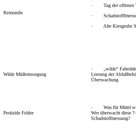
· Tag der offenen 
Remondis
· Schadstofffmessu
· Alte Kiesgrube S
· „wilde“ Fahrrä
Wilde Müllentsorgung
Leerung der Abfallb
Überwachung
· Was für Mittel w
Pestizide Felder
Wer überwacht dies
Schadstoffmessung?