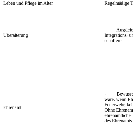
Leben und Pflege im Alter
Regelmäßige T
· Ausgleich
Überalterung
Integrations- 
schaffen· Ver
· Bewusstse
wäre, wenn Ehr
Feuerwehr, ke
Ehrenamt
Ohne Ehrenam
ehrenamtliche 
des Ehrenamts