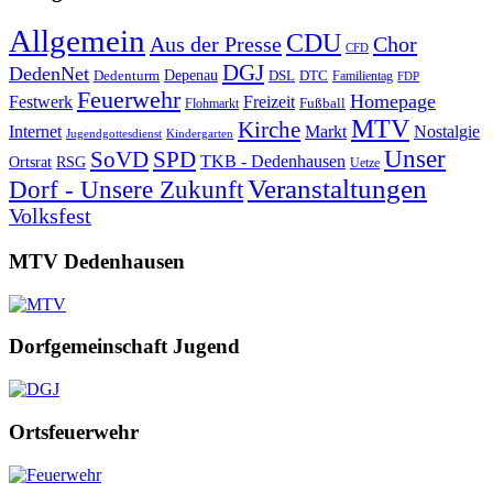
Allgemein
CDU
Aus der Presse
Chor
CFD
DGJ
DedenNet
Depenau
Dedenturm
DSL
DTC
Familientag
FDP
Feuerwehr
Homepage
Festwerk
Freizeit
Fußball
Flohmarkt
MTV
Kirche
Internet
Markt
Nostalgie
Jugendgottesdienst
Kindergarten
Unser
SoVD
SPD
TKB - Dedenhausen
Ortsrat
RSG
Uetze
Veranstaltungen
Dorf - Unsere Zukunft
Volksfest
MTV Dedenhausen
Dorfgemeinschaft Jugend
Ortsfeuerwehr