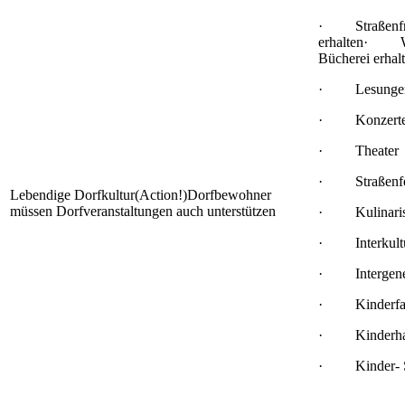
· Straßenfr
erhalten· W
Bücherei erhal
· Lesunge
· Konzert
· Theater
· Straßenfe
Lebendige Dorfkultur(Action!)Dorfbewohner
müssen Dorfveranstaltungen auch unterstützen
· Kulinaris
· Interkultur
· Intergenera
· Kinderfasc
· Kinderhan
· Kinder- Se