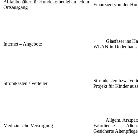
Abfallbehälter für Hundekotbeutel an jedem
Finanziert von der Hu
Ortsausgang
· Glasfaser ins H
Internet – Angebote
WLAN in Dedenhaus
Stromkästen bzw. Ve
Stromkästen / Verteiler
Projekt für Kinder aus
· Allgem. Arztp
Medizinische Versorgung
Fahrdienst· Alte
Gesicherte Altenpflege