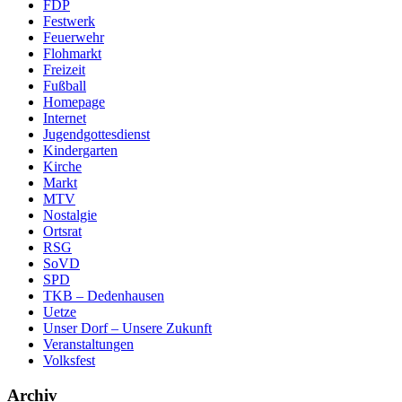
FDP
Festwerk
Feuerwehr
Flohmarkt
Freizeit
Fußball
Homepage
Internet
Jugendgottesdienst
Kindergarten
Kirche
Markt
MTV
Nostalgie
Ortsrat
RSG
SoVD
SPD
TKB – Dedenhausen
Uetze
Unser Dorf – Unsere Zukunft
Veranstaltungen
Volksfest
Archiv