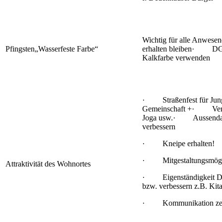
Wichtig für alle Anwesend
Pfingsten„Wasserfeste Farbe“
erhalten bleiben· DGJ 
Kalkfarbe verwenden
· Straßenfest für J
Gemeinschaft +· Verei
Joga usw.· Aussendars
verbessern
· Kneipe erhalten!
· Mitgestaltungsmöglic
Attraktivität des Wohnortes
· Eigenständigkeit De
bzw. verbessern z.B. Kit
· Kommunikation zeit