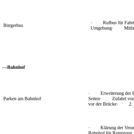
· Rufbus für Fahrte
Bürgerbus
Umgebung· Mitfah
—Bahnhof
· Erweiterung der P+
Parken am Bahnhof
Seiten· Zufahrt von 
vor der Brücke· 2. F
· Klärung der Verant
Bahnhof für Reinigung, 