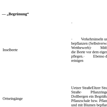
— „Begrünung“
·
· Verkehrsinseln und
bepflanzen (Selbstverw
Wettbewerb)· Mitbürg
Inselbeete
die Beete vor dem eige
pflegen.· Ebenso die
reinigen
Uetzer StraßeEltzer St
Straße· Pflanzringe 
Dollbergen ein Begrüßu
Ortseingänge
Pflanzschale bzw. Pflan
und mit Blumen bepflan