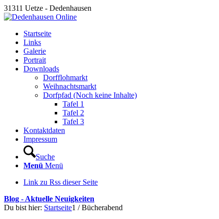
31311 Uetze - Dedenhausen
Startseite
Links
Galerie
Portrait
Downloads
Dorfflohmarkt
Weihnachtsmarkt
Dorfpfad (Noch keine Inhalte)
Tafel 1
Tafel 2
Tafel 3
Kontaktdaten
Impressum
Suche
Menü
Menü
Link zu Rss dieser Seite
Blog - Aktuelle Neuigkeiten
Du bist hier:
Startseite
1
/
Bücherabend