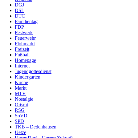
DGJ
DSL
DTC
Familientag
FDP
Festwerk
Feuerwehr
Flohmarkt
Freizeit
Fußball
Homepage
Internet
Jugendgottesdienst
Kindergarten
Kirche
Markt
MTV
Nostalgie
Ortsrat
RSG
SoVD
SPD
TKB – Dedenhausen
Uetze
Unser Dorf – Unsere Zukunft