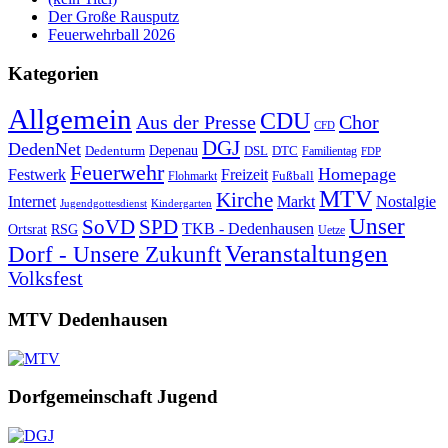
Der Große Rausputz
Feuerwehrball 2026
Kategorien
Allgemein
CDU
Aus der Presse
Chor
CFD
DGJ
DedenNet
Depenau
Dedenturm
DSL
DTC
Familientag
FDP
Feuerwehr
Homepage
Festwerk
Freizeit
Fußball
Flohmarkt
MTV
Kirche
Internet
Markt
Nostalgie
Jugendgottesdienst
Kindergarten
Unser
SoVD
SPD
TKB - Dedenhausen
Ortsrat
RSG
Uetze
Veranstaltungen
Dorf - Unsere Zukunft
Volksfest
MTV Dedenhausen
Dorfgemeinschaft Jugend