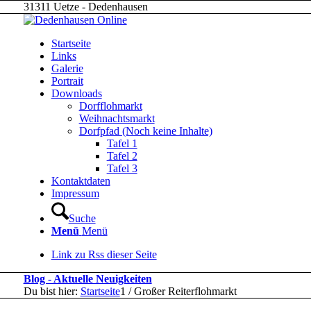
31311 Uetze - Dedenhausen
Startseite
Links
Galerie
Portrait
Downloads
Dorfflohmarkt
Weihnachtsmarkt
Dorfpfad (Noch keine Inhalte)
Tafel 1
Tafel 2
Tafel 3
Kontaktdaten
Impressum
Suche
Menü
Menü
Link zu Rss dieser Seite
Blog - Aktuelle Neuigkeiten
Du bist hier:
Startseite
1
/
Großer Reiterflohmarkt