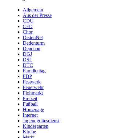
Allgemein
Aus der Presse
CDU
CFD
Chor
DedenNet
Dedenturm
Depenau
DGJ
DSL
DTC
Familientag
FDP
Festwerk
Feuerwehr
Flohmarkt
Freizeit
Fußball
Homepage
Internet
Jugendgottesdienst
Kindergarten
Kirche
Markt