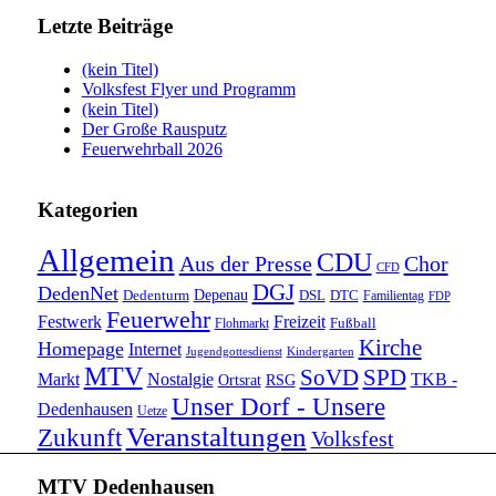
Letzte Beiträge
(kein Titel)
Volksfest Flyer und Programm
(kein Titel)
Der Große Rausputz
Feuerwehrball 2026
Kategorien
Allgemein
CDU
Aus der Presse
Chor
CFD
DGJ
DedenNet
Depenau
Dedenturm
DSL
DTC
Familientag
FDP
Feuerwehr
Festwerk
Freizeit
Fußball
Flohmarkt
Kirche
Homepage
Internet
Jugendgottesdienst
Kindergarten
MTV
SoVD
SPD
Markt
Nostalgie
TKB -
Ortsrat
RSG
Unser Dorf - Unsere
Dedenhausen
Uetze
Veranstaltungen
Zukunft
Volksfest
MTV Dedenhausen