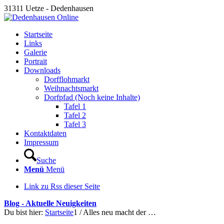
31311 Uetze - Dedenhausen
Startseite
Links
Galerie
Portrait
Downloads
Dorfflohmarkt
Weihnachtsmarkt
Dorfpfad (Noch keine Inhalte)
Tafel 1
Tafel 2
Tafel 3
Kontaktdaten
Impressum
Suche
Menü
Menü
Link zu Rss dieser Seite
Blog - Aktuelle Neuigkeiten
Du bist hier:
Startseite
1
/
Alles neu macht der …