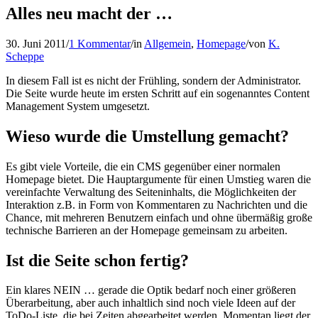
Alles neu macht der …
30. Juni 2011
/
1 Kommentar
/
in
Allgemein
,
Homepage
/
von
K.
Scheppe
In diesem Fall ist es nicht der Frühling, sondern der Administrator.
Die Seite wurde heute im ersten Schritt auf ein sogenanntes Content
Management System umgesetzt.
Wieso wurde die Umstellung gemacht?
Es gibt viele Vorteile, die ein CMS gegenüber einer normalen
Homepage bietet. Die Hauptargumente für einen Umstieg waren die
vereinfachte Verwaltung des Seiteninhalts, die Möglichkeiten der
Interaktion z.B. in Form von Kommentaren zu Nachrichten und die
Chance, mit mehreren Benutzern einfach und ohne übermäßig große
technische Barrieren an der Homepage gemeinsam zu arbeiten.
Ist die Seite schon fertig?
Ein klares NEIN … gerade die Optik bedarf noch einer größeren
Überarbeitung, aber auch inhaltlich sind noch viele Ideen auf der
ToDo-Liste, die bei Zeiten abgearbeitet werden. Momentan liegt der