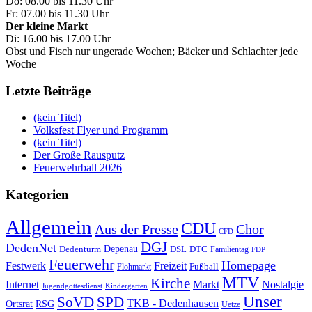
Do: 08.00 bis 11.30 Uhr
Fr: 07.00 bis 11.30 Uhr
Der kleine Markt
Di: 16.00 bis 17.00 Uhr
Obst und Fisch nur ungerade Wochen; Bäcker und Schlachter jede
Woche
Letzte Beiträge
(kein Titel)
Volksfest Flyer und Programm
(kein Titel)
Der Große Rausputz
Feuerwehrball 2026
Kategorien
Allgemein
CDU
Aus der Presse
Chor
CFD
DGJ
DedenNet
Depenau
Dedenturm
DSL
DTC
Familientag
FDP
Feuerwehr
Homepage
Festwerk
Freizeit
Fußball
Flohmarkt
MTV
Kirche
Internet
Markt
Nostalgie
Jugendgottesdienst
Kindergarten
Unser
SoVD
SPD
TKB - Dedenhausen
Ortsrat
RSG
Uetze