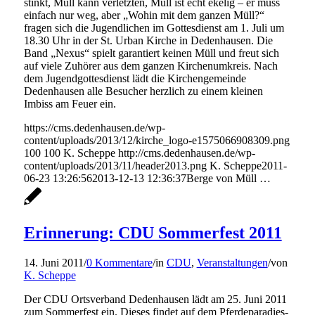
stinkt, Müll kann verletzten, Müll ist echt ekelig – er muss
einfach nur weg, aber „Wohin mit dem ganzen Müll?“
fragen sich die Jugendlichen im Gottesdienst am 1. Juli um
18.30 Uhr in der St. Urban Kirche in Dedenhausen. Die
Band „Nexus“ spielt garantiert keinen Müll und freut sich
auf viele Zuhörer aus dem ganzen Kirchenumkreis. Nach
dem Jugendgottesdienst lädt die Kirchengemeinde
Dedenhausen alle Besucher herzlich zu einem kleinen
Imbiss am Feuer ein.
https://cms.dedenhausen.de/wp-
content/uploads/2013/12/kirche_logo-e1575066908309.png
100
100
K. Scheppe
http://cms.dedenhausen.de/wp-
content/uploads/2013/11/header2013.png
K. Scheppe
2011-
06-23 13:26:56
2013-12-13 12:36:37
Berge von Müll …
Erinnerung: CDU Sommerfest 2011
14. Juni 2011
/
0 Kommentare
/
in
CDU
,
Veranstaltungen
/
von
K. Scheppe
Der CDU Ortsverband Dedenhausen lädt am 25. Juni 2011
zum Sommerfest ein. Dieses findet auf dem Pferdeparadies-