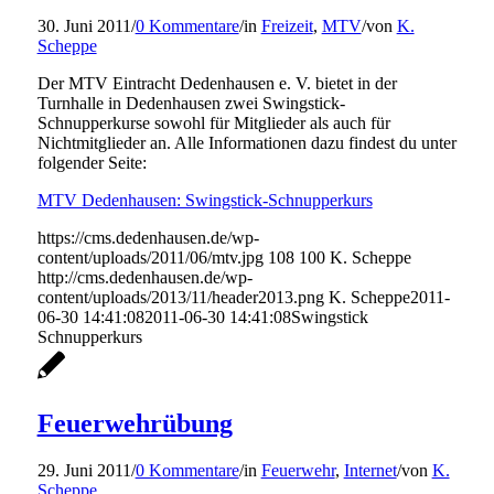
30. Juni 2011
/
0 Kommentare
/
in
Freizeit
,
MTV
/
von
K.
Scheppe
Der MTV Eintracht Dedenhausen e. V. bietet in der
Turnhalle in Dedenhausen zwei Swingstick-
Schnupperkurse sowohl für Mitglieder als auch für
Nichtmitglieder an. Alle Informationen dazu findest du unter
folgender Seite:
MTV Dedenhausen: Swingstick-Schnupperkurs
https://cms.dedenhausen.de/wp-
content/uploads/2011/06/mtv.jpg
108
100
K. Scheppe
http://cms.dedenhausen.de/wp-
content/uploads/2013/11/header2013.png
K. Scheppe
2011-
06-30 14:41:08
2011-06-30 14:41:08
Swingstick
Schnupperkurs
Feuerwehrübung
29. Juni 2011
/
0 Kommentare
/
in
Feuerwehr
,
Internet
/
von
K.
Scheppe