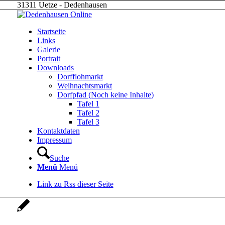
31311 Uetze - Dedenhausen
Startseite
Links
Galerie
Portrait
Downloads
Dorfflohmarkt
Weihnachtsmarkt
Dorfpfad (Noch keine Inhalte)
Tafel 1
Tafel 2
Tafel 3
Kontaktdaten
Impressum
Suche
Menü
Menü
Link zu Rss dieser Seite