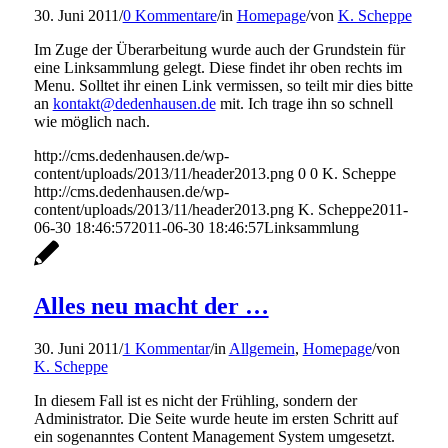
30. Juni 2011
/
0 Kommentare
/
in
Homepage
/
von
K. Scheppe
Im Zuge der Überarbeitung wurde auch der Grundstein für
eine Linksammlung gelegt. Diese findet ihr oben rechts im
Menu. Solltet ihr einen Link vermissen, so teilt mir dies bitte
an
kontakt@dedenhausen.de
mit. Ich trage ihn so schnell
wie möglich nach.
http://cms.dedenhausen.de/wp-
content/uploads/2013/11/header2013.png
0
0
K. Scheppe
http://cms.dedenhausen.de/wp-
content/uploads/2013/11/header2013.png
K. Scheppe
2011-
06-30 18:46:57
2011-06-30 18:46:57
Linksammlung
Alles neu macht der …
30. Juni 2011
/
1 Kommentar
/
in
Allgemein
,
Homepage
/
von
K. Scheppe
In diesem Fall ist es nicht der Frühling, sondern der
Administrator. Die Seite wurde heute im ersten Schritt auf
ein sogenanntes Content Management System umgesetzt.