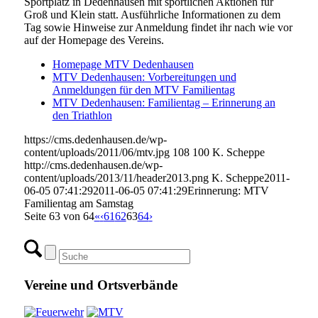
Sportplatz in Dedenhausen mit sportlichen Aktionen für
Groß und Klein statt. Ausführliche Informationen zu dem
Tag sowie Hinweise zur Anmeldung findet ihr nach wie vor
auf der Homepage des Vereins.
Homepage MTV Dedenhausen
MTV Dedenhausen: Vorbereitungen und
Anmeldungen für den MTV Familientag
MTV Dedenhausen: Familientag – Erinnerung an
den Triathlon
https://cms.dedenhausen.de/wp-
content/uploads/2011/06/mtv.jpg
108
100
K. Scheppe
http://cms.dedenhausen.de/wp-
content/uploads/2013/11/header2013.png
K. Scheppe
2011-
06-05 07:41:29
2011-06-05 07:41:29
Erinnerung: MTV
Familientag am Samstag
Seite 63 von 64
«
‹
61
62
63
64
›
Vereine und Ortsverbände