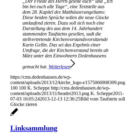
„Der Friede des Herrn geleite euch“ und „Ich
bin bei euch alle Tage“, eine Textstelle aus
dem 28. Kapitel des Matthäusevangeliums:
Diese beiden Sprüche sollen die neue Glocke
umlaufend zieren. Dazu soll sich noch eine
Darstellung des aus dem 14. Jahrhundert
stammenden Taufsteins gesellen, sadt die
stellvertretende Kirchenvorstandsvorsitzende
Karin Gellin. Das sei das Ergebnis einer
Umfrage, die der Kirchenvorstand bereits ab
März unter den Einwohnern Dedenhausens
gemacht hat.
Weiterlesen
https://cms.dedenhausen.de/wp-
content/uploads/2013/12/kirche_logo-e1575066908309.png
100
100
K. Scheppe
http://cms.dedenhausen.de/wp-
content/uploads/2013/11/header2013.png
K. Scheppe
2011-
07-03 16:05:24
2013-12-13 12:36:25
Bild vom Taufstein soll
Glocke zieren
Linksammlung