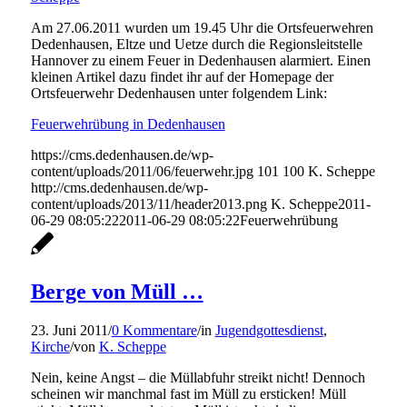
Am 27.06.2011 wurden um 19.45 Uhr die Ortsfeuerwehren
Dedenhausen, Eltze und Uetze durch die Regionsleitstelle
Hannover zu einem Feuer in Dedenhausen alarmiert. Einen
kleinen Artikel dazu findet ihr auf der Homepage der
Ortsfeuerwehr Dedenhausen unter folgendem Link:
Feuerwehrübung in Dedenhausen
https://cms.dedenhausen.de/wp-
content/uploads/2011/06/feuerwehr.jpg
101
100
K. Scheppe
http://cms.dedenhausen.de/wp-
content/uploads/2013/11/header2013.png
K. Scheppe
2011-
06-29 08:05:22
2011-06-29 08:05:22
Feuerwehrübung
Berge von Müll …
23. Juni 2011
/
0 Kommentare
/
in
Jugendgottesdienst
,
Kirche
/
von
K. Scheppe
Nein, keine Angst – die Müllabfuhr streikt nicht! Dennoch
scheinen wir manchmal fast im Müll zu ersticken! Müll