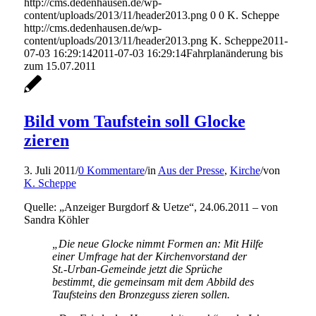
http://cms.dedenhausen.de/wp-
content/uploads/2013/11/header2013.png
0
0
K. Scheppe
http://cms.dedenhausen.de/wp-
content/uploads/2013/11/header2013.png
K. Scheppe
2011-
07-03 16:29:14
2011-07-03 16:29:14
Fahrplanänderung bis
zum 15.07.2011
Bild vom Taufstein soll Glocke
zieren
3. Juli 2011
/
0 Kommentare
/
in
Aus der Presse
,
Kirche
/
von
K. Scheppe
Quelle: „Anzeiger Burgdorf & Uetze“, 24.06.2011 – von
Sandra Köhler
„Die neue Glocke nimmt Formen an: Mit Hilfe
einer Umfrage hat der Kirchenvorstand der
St.-Urban-Gemeinde jetzt die Sprüche
bestimmt, die gemeinsam mit dem Abbild des
Taufsteins den Bronzeguss zieren sollen.