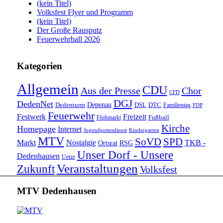
(kein Titel)
Volksfest Flyer und Programm
(kein Titel)
Der Große Rausputz
Feuerwehrball 2026
Kategorien
Allgemein
CDU
Aus der Presse
Chor
CFD
DGJ
DedenNet
Depenau
Dedenturm
DSL
DTC
Familientag
FDP
Feuerwehr
Festwerk
Freizeit
Fußball
Flohmarkt
Kirche
Homepage
Internet
Jugendgottesdienst
Kindergarten
MTV
SoVD
SPD
Markt
Nostalgie
TKB -
Ortsrat
RSG
Unser Dorf - Unsere
Dedenhausen
Uetze
Veranstaltungen
Zukunft
Volksfest
MTV Dedenhausen