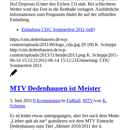
Hof Depenau (Unter den Eichen 13) statt. Bei schlechtem
Wetter wird das Fest in die Reithalle verlagert. Ausführliche
Informationen zum Programm findet ihr auf der offiziellen
Einladung.
Einladung CDU Sommerfest 2011 (pdf)
https://cms.dedenhausen.de/wp-
content/uploads/2011/06/logo_cdu.jpg
29
100
K. Scheppe
http://cms.dedenhausen.de/wp-
content/uploads/2013/11/header2013.png
K. Scheppe
2011-
06-14 15:12:21
2011-06-14 15:12:21
Erinnerung: CDU
Sommerfest 2011
MTV Dedenhausen ist Meister
5. Juni 2011
/
0 Kommentare
/
in
Fußball
,
MTV
/
von
K.
Scheppe
Es ist leider etwas untergegangen, aber frei nach dem Motto
„Lieber spät als nie“ gratulieren wir dem MTV Eintracht
Dedenhausen zum Titel „Meister 2010/2011 der 4.