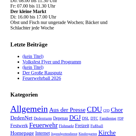
Do: 08.00 bis 11.30 Uhr
Fr: 07.00 bis 11.30 Uhr
Der kleine Markt
Di: 16.00 bis 17.00 Uhr
Obst und Fisch nur ungerade Wochen; Bäcker und
Schlachter jede Woche
Letzte Beiträge
(kein Titel)
Volksfest Flyer und Programm
(kein Titel)
Der Große Rausputz
Feuerwehrball 2026
Kategorien
Allgemein
CDU
Aus der Presse
Chor
CFD
DGJ
DedenNet
Depenau
Dedenturm
DSL
DTC
Familientag
FDP
Feuerwehr
Festwerk
Freizeit
Fußball
Flohmarkt
Kirche
Homepage
Internet
Jugendgottesdienst
Kindergarten