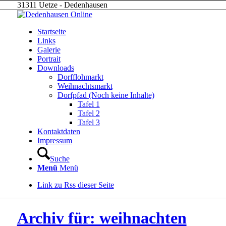
31311 Uetze - Dedenhausen
Startseite
Links
Galerie
Portrait
Downloads
Dorfflohmarkt
Weihnachtsmarkt
Dorfpfad (Noch keine Inhalte)
Tafel 1
Tafel 2
Tafel 3
Kontaktdaten
Impressum
Suche
Menü
Menü
Link zu Rss dieser Seite
Archiv für: weihnachten