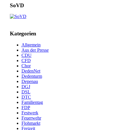
SoVD
Kategorien
Allgemein
Aus der Presse
CDU
CFD
Chor
DedenNet
Dedenturm
Depenau
DGJ
DSL
DTC
Familientag
FDP
Festwerk
Feuerwehr
Flohmarkt
Freizeit