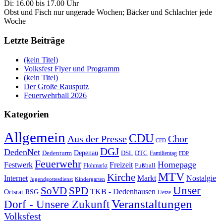
Di: 16.00 bis 17.00 Uhr
Obst und Fisch nur ungerade Wochen; Bäcker und Schlachter jede
Woche
Letzte Beiträge
(kein Titel)
Volksfest Flyer und Programm
(kein Titel)
Der Große Rausputz
Feuerwehrball 2026
Kategorien
Allgemein
CDU
Aus der Presse
Chor
CFD
DGJ
DedenNet
Depenau
Dedenturm
DSL
DTC
Familientag
FDP
Feuerwehr
Homepage
Festwerk
Freizeit
Fußball
Flohmarkt
MTV
Kirche
Internet
Markt
Nostalgie
Jugendgottesdienst
Kindergarten
Unser
SoVD
SPD
TKB - Dedenhausen
Ortsrat
RSG
Uetze
Veranstaltungen
Dorf - Unsere Zukunft
Volksfest