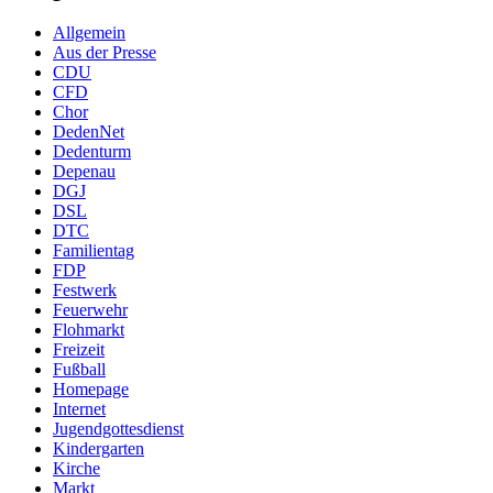
Allgemein
Aus der Presse
CDU
CFD
Chor
DedenNet
Dedenturm
Depenau
DGJ
DSL
DTC
Familientag
FDP
Festwerk
Feuerwehr
Flohmarkt
Freizeit
Fußball
Homepage
Internet
Jugendgottesdienst
Kindergarten
Kirche
Markt