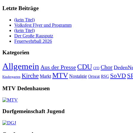
Letzte Beiträge
(kein Titel)
Volksfest Flyer und Programm
(kein Titel)
Der Große Rausputz
Feuerwehrball 2026
Kategorien
Allgemein
CDU
Aus der Presse
Chor
DedenNe
CFD
MTV
Kirche
SoVD
S
Markt
Nostalgie
Ortsrat
RSG
Kindergarten
MTV Dedenhausen
Dorfgemeinschaft Jugend