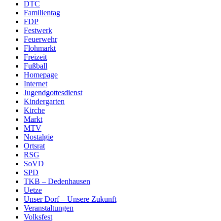
DTC
Familientag
FDP
Festwerk
Feuerwehr
Flohmarkt
Freizeit
Fußball
Homepage
Internet
Jugendgottesdienst
Kindergarten
Kirche
Markt
MTV
Nostalgie
Ortsrat
RSG
SoVD
SPD
TKB – Dedenhausen
Uetze
Unser Dorf – Unsere Zukunft
Veranstaltungen
Volksfest