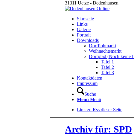
31311 Uetze - Dedenhausen
Startseite
Links
Galerie
Portrait
Downloads
Dorfflohmarkt
Weihnachtsmarkt
Dorfpfad (Noch keine I
Tafel 1
Tafel 2
Tafel 3
Kontaktdaten
Impressum
Suche
Menü
Menü
Link zu Rss dieser Seite
Archiv für: SPD