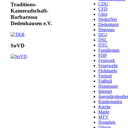
CDU
Traditions-
CFD
Kameradschaft-
Chor
Barbarossa
DedenNet
Dedenhausen e.V.
Dedenturm
Depenau
DGJ
DSL
DTC
SoVD
Familientag
FDP
Festwerk
Feuerwehr
Flohmarkt
Freizeit
Fußball
Homepage
Internet
Jugendgottesdie
Kindergarten
Kirche
Markt
MTV
Nostalgie
Ortsrat