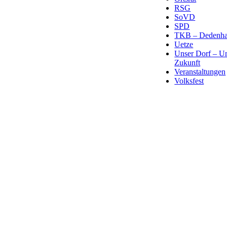
RSG
SoVD
SPD
TKB – Dedenha
Uetze
Unser Dorf – U
Zukunft
Veranstaltungen
Volksfest