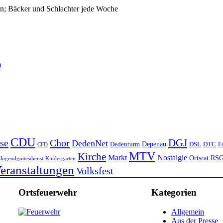
n; Bäcker und Schlachter jede Woche
m
CDU
DGJ
se
Chor
DedenNet
Depenau
Dedenturm
DSL
DTC
Fa
CFD
MTV
Kirche
Markt
Nostalgie
Ortsrat
RS
Jugendgottesdienst
Kindergarten
eranstaltungen
Volksfest
Ortsfeuerwehr
Kategorien
Allgemein
Aus der Presse