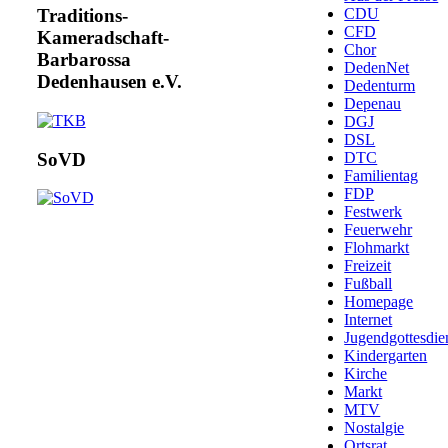
CDU
Traditions-
CFD
Kameradschaft-
Chor
Barbarossa
DedenNet
Dedenhausen e.V.
Dedenturm
Depenau
DGJ
DSL
DTC
SoVD
Familientag
FDP
Festwerk
Feuerwehr
Flohmarkt
Freizeit
Fußball
Homepage
Internet
Jugendgottesdie
Kindergarten
Kirche
Markt
MTV
Nostalgie
Ortsrat