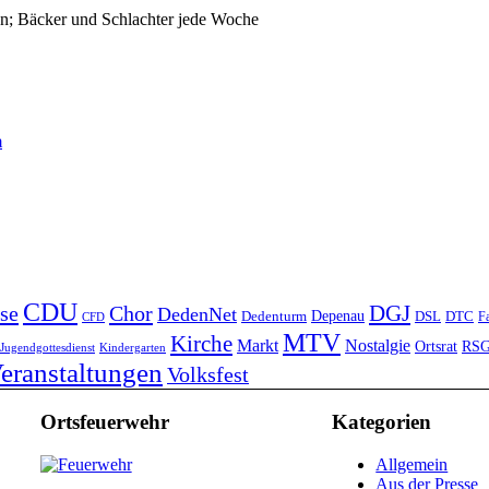
n; Bäcker und Schlachter jede Woche
m
CDU
DGJ
se
Chor
DedenNet
Depenau
Dedenturm
DSL
DTC
Fa
CFD
MTV
Kirche
Markt
Nostalgie
Ortsrat
RS
Jugendgottesdienst
Kindergarten
eranstaltungen
Volksfest
Ortsfeuerwehr
Kategorien
Allgemein
Aus der Presse