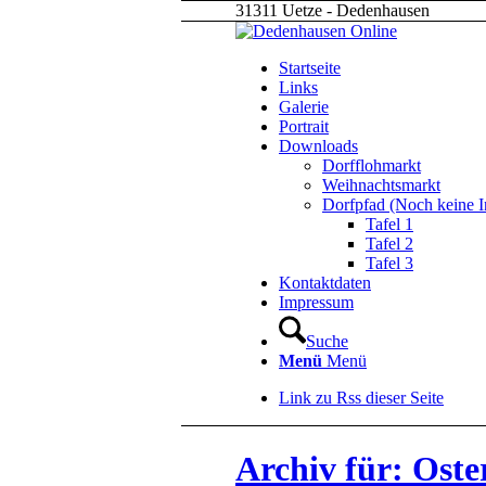
31311 Uetze - Dedenhausen
Startseite
Links
Galerie
Portrait
Downloads
Dorfflohmarkt
Weihnachtsmarkt
Dorfpfad (Noch keine I
Tafel 1
Tafel 2
Tafel 3
Kontaktdaten
Impressum
Suche
Menü
Menü
Link zu Rss dieser Seite
Archiv für: Oste