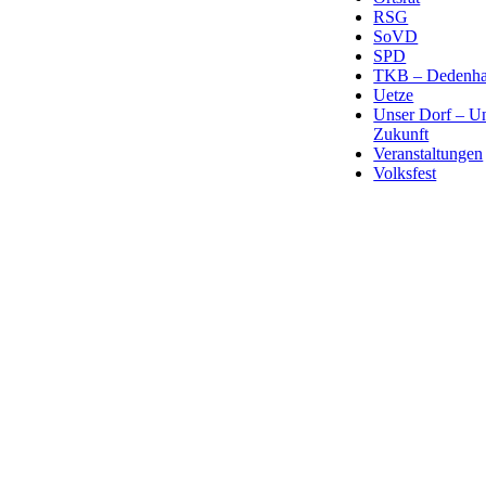
RSG
SoVD
SPD
TKB – Dedenha
Uetze
Unser Dorf – U
Zukunft
Veranstaltungen
Volksfest