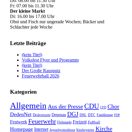
Do: 08.00 bis 11.30 Uhr
Fr: 07.00 bis 11.30 Uhr
Der kleine Markt
Di: 16.00 bis 17.00 Uhr
Obst und Fisch nur ungerade Wochen; Bäcker und
Schlachter jede Woche
Letzte Beiträge
(kein Titel)
Volksfest Flyer und Programm
(kein Titel)
Der Große Rausputz
Feuerwehrball 2026
Kategorien
Allgemein
CDU
Aus der Presse
Chor
CFD
DGJ
DedenNet
Depenau
Dedenturm
DSL
DTC
Familientag
FDP
Feuerwehr
Festwerk
Freizeit
Fußball
Flohmarkt
Kirche
Homepage
Internet
Jugendgottesdienst
Kindergarten