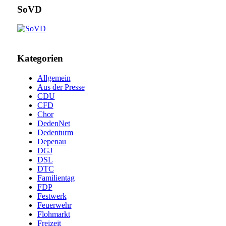
SoVD
Kategorien
Allgemein
Aus der Presse
CDU
CFD
Chor
DedenNet
Dedenturm
Depenau
DGJ
DSL
DTC
Familientag
FDP
Festwerk
Feuerwehr
Flohmarkt
Freizeit