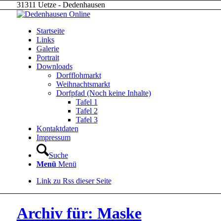
31311 Uetze - Dedenhausen
Startseite
Links
Galerie
Portrait
Downloads
Dorfflohmarkt
Weihnachtsmarkt
Dorfpfad (Noch keine Inhalte)
Tafel 1
Tafel 2
Tafel 3
Kontaktdaten
Impressum
Suche
Menü
Menü
Link zu Rss dieser Seite
Archiv für: Maske