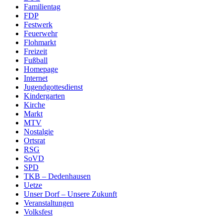
Familientag
FDP
Festwerk
Feuerwehr
Flohmarkt
Freizeit
Fußball
Homepage
Internet
Jugendgottesdienst
Kindergarten
Kirche
Markt
MTV
Nostalgie
Ortsrat
RSG
SoVD
SPD
TKB – Dedenhausen
Uetze
Unser Dorf – Unsere Zukunft
Veranstaltungen
Volksfest