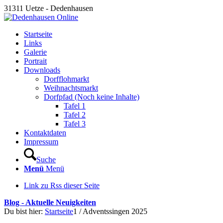
31311 Uetze - Dedenhausen
Startseite
Links
Galerie
Portrait
Downloads
Dorfflohmarkt
Weihnachtsmarkt
Dorfpfad (Noch keine Inhalte)
Tafel 1
Tafel 2
Tafel 3
Kontaktdaten
Impressum
Suche
Menü
Menü
Link zu Rss dieser Seite
Blog - Aktuelle Neuigkeiten
Du bist hier:
Startseite
1
/
Adventssingen 2025