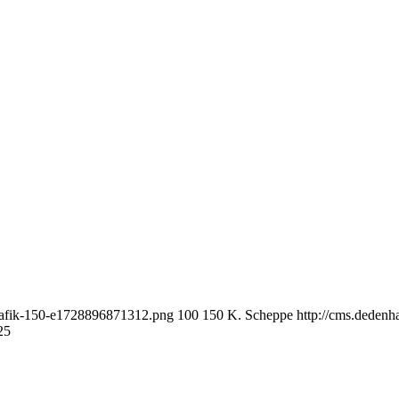
grafik-150-e1728896871312.png
100
150
K. Scheppe
http://cms.deden
25