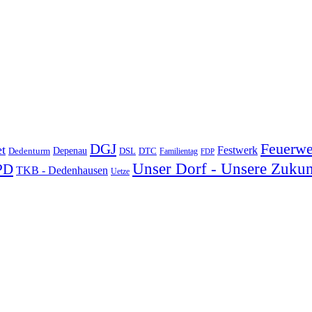
DGJ
Feuerwe
t
Festwerk
Depenau
Dedenturm
DSL
DTC
Familientag
FDP
Unser Dorf - Unsere Zukun
PD
TKB - Dedenhausen
Uetze