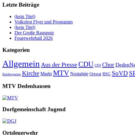
Letzte Beiträge
(kein Titel)
Volksfest Flyer und Programm
(kein Titel)
Der Große Rausputz
Feuerwehrball 2026
Kategorien
Allgemein
CDU
Aus der Presse
Chor
DedenNe
CFD
MTV
Kirche
SoVD
S
Markt
Nostalgie
Ortsrat
RSG
Kindergarten
MTV Dedenhausen
Dorfgemeinschaft Jugend
Ortsfeuerwehr