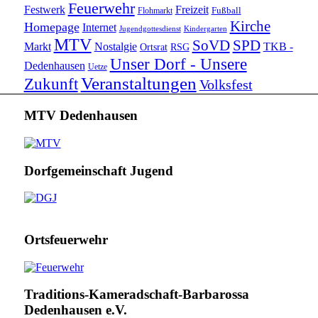
Feuerwehr
Festwerk
Freizeit
Fußball
Flohmarkt
Kirche
Homepage
Internet
Jugendgottesdienst
Kindergarten
MTV
SoVD
SPD
Markt
Nostalgie
TKB -
Ortsrat
RSG
Unser Dorf - Unsere
Dedenhausen
Uetze
Veranstaltungen
Zukunft
Volksfest
MTV Dedenhausen
Dorfgemeinschaft Jugend
Ortsfeuerwehr
Traditions-Kameradschaft-Barbarossa
Dedenhausen e.V.