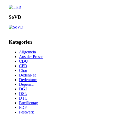
SoVD
Kategorien
Allgemein
Aus der Presse
CDU
CFD
Chor
DedenNet
Dedenturm
Depenau
DGJ
DSL
DTC
Familientag
FDP
Festwerk