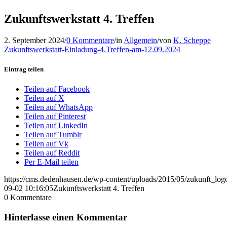
Zukunftswerkstatt 4. Treffen
2. September 2024
/
0 Kommentare
/
in
Allgemein
/
von
K. Scheppe
Zukunftswerkstatt-Einladung-4.Treffen-am-12.09.2024
Eintrag teilen
Teilen auf Facebook
Teilen auf X
Teilen auf WhatsApp
Teilen auf Pinterest
Teilen auf LinkedIn
Teilen auf Tumblr
Teilen auf Vk
Teilen auf Reddit
Per E-Mail teilen
https://cms.dedenhausen.de/wp-content/uploads/2015/05/zukunft_log
09-02 10:16:05
Zukunftswerkstatt 4. Treffen
0
Kommentare
Hinterlasse einen Kommentar