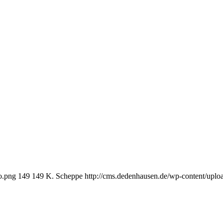
o.png
149
149
K. Scheppe
http://cms.dedenhausen.de/wp-content/upl