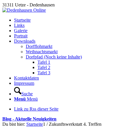
31311 Uetze - Dedenhausen
Startseite
Links
Galerie
Portrait
Downloads
Dorfflohmarkt
Weihnachtsmarkt
Dorfpfad (Noch keine Inhalte)
Tafel 1
Tafel 2
Tafel 3
Kontaktdaten
Impressum
Suche
Menü
Menü
Link zu Rss dieser Seite
Blog - Aktuelle Neuigkeiten
Du bist hier:
Startseite
1
/
Zukunftswerkstatt 4. Treffen