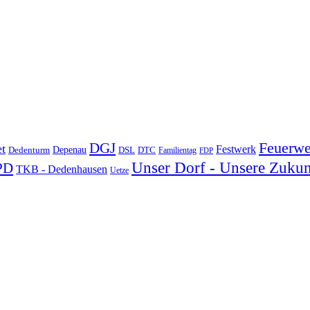
DGJ
Feuerwe
t
Festwerk
Depenau
Dedenturm
DSL
DTC
Familientag
FDP
Unser Dorf - Unsere Zukun
PD
TKB - Dedenhausen
Uetze