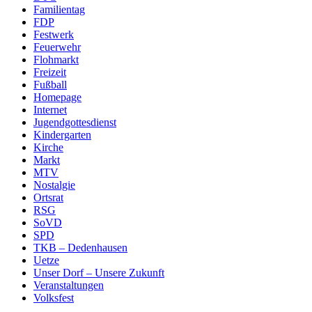
Familientag
FDP
Festwerk
Feuerwehr
Flohmarkt
Freizeit
Fußball
Homepage
Internet
Jugendgottesdienst
Kindergarten
Kirche
Markt
MTV
Nostalgie
Ortsrat
RSG
SoVD
SPD
TKB – Dedenhausen
Uetze
Unser Dorf – Unsere Zukunft
Veranstaltungen
Volksfest