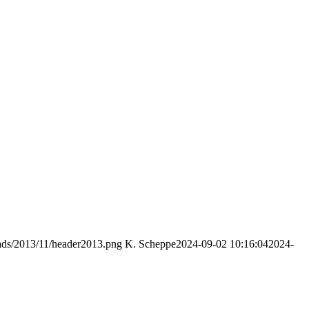
oads/2013/11/header2013.png
K. Scheppe
2024-09-02 10:16:04
2024-