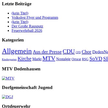
Letzte Beiträge
(kein Titel)
Volksfest Flyer und Programm
(kein Titel)
Der Große Rausputz
Feuerwehrball 2026
Kategorien
Allgemein
CDU
Aus der Presse
Chor
DedenNe
CFD
MTV
Kirche
SoVD
S
Markt
Nostalgie
Ortsrat
RSG
Kindergarten
MTV Dedenhausen
Dorfgemeinschaft Jugend
Ortsfeuerwehr