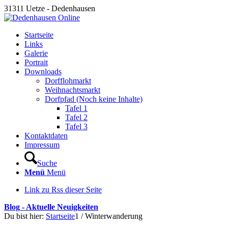
31311 Uetze - Dedenhausen
Startseite
Links
Galerie
Portrait
Downloads
Dorfflohmarkt
Weihnachtsmarkt
Dorfpfad (Noch keine Inhalte)
Tafel 1
Tafel 2
Tafel 3
Kontaktdaten
Impressum
Suche
Menü
Menü
Link zu Rss dieser Seite
Blog - Aktuelle Neuigkeiten
Du bist hier:
Startseite
1
/
Winterwanderung