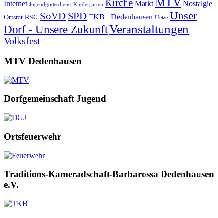
MTV
Kirche
Internet
Markt
Nostalgie
Jugendgottesdienst
Kindergarten
Unser
SoVD
SPD
TKB - Dedenhausen
Ortsrat
RSG
Uetze
Veranstaltungen
Dorf - Unsere Zukunft
Volksfest
MTV Dedenhausen
Dorfgemeinschaft Jugend
Ortsfeuerwehr
Traditions-Kameradschaft-Barbarossa Dedenhausen
e.V.