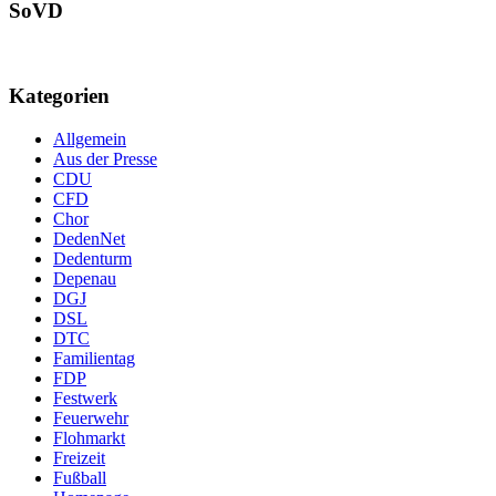
SoVD
Kategorien
Allgemein
Aus der Presse
CDU
CFD
Chor
DedenNet
Dedenturm
Depenau
DGJ
DSL
DTC
Familientag
FDP
Festwerk
Feuerwehr
Flohmarkt
Freizeit
Fußball