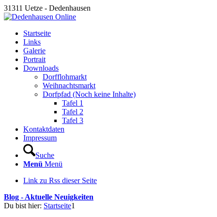
31311 Uetze - Dedenhausen
Startseite
Links
Galerie
Portrait
Downloads
Dorfflohmarkt
Weihnachtsmarkt
Dorfpfad (Noch keine Inhalte)
Tafel 1
Tafel 2
Tafel 3
Kontaktdaten
Impressum
Suche
Menü
Menü
Link zu Rss dieser Seite
Blog - Aktuelle Neuigkeiten
Du bist hier:
Startseite
1