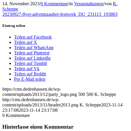
14. November 2023
/
0 Kommentare
/
in
Veranstaltungen
/
von
K.
Scheppe
20230927-flyer-adventszauber-festwerk_DU_231113_193803
Eintrag teilen
Teilen auf Facebook
Teilen auf X
Teilen auf WhatsApp
Teilen auf Pinterest
Teilen auf LinkedIn
Teilen auf Tumblr
Teilen auf Vk
Teilen auf Reddit
Per E-Mail teilen
https://cms.dedenhausen.de/wp-
content/uploads/2013/12/party_logo.png
500
500
K. Scheppe
http://cms.dedenhausen.de/wp-
content/uploads/2013/11/header2013.png
K. Scheppe
2023-11-14
23:17:08
2023-11-14 23:17:08
0
Kommentare
Hinterlasse einen Kommentar