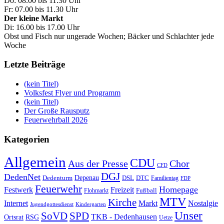
Do: 08.00 bis 11.30 Uhr
Fr: 07.00 bis 11.30 Uhr
Der kleine Markt
Di: 16.00 bis 17.00 Uhr
Obst und Fisch nur ungerade Wochen; Bäcker und Schlachter jede
Woche
Letzte Beiträge
(kein Titel)
Volksfest Flyer und Programm
(kein Titel)
Der Große Rausputz
Feuerwehrball 2026
Kategorien
Allgemein
CDU
Aus der Presse
Chor
CFD
DGJ
DedenNet
Depenau
Dedenturm
DSL
DTC
Familientag
FDP
Feuerwehr
Homepage
Festwerk
Freizeit
Fußball
Flohmarkt
MTV
Kirche
Internet
Markt
Nostalgie
Jugendgottesdienst
Kindergarten
Unser
SoVD
SPD
TKB - Dedenhausen
Ortsrat
RSG
Uetze