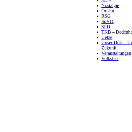
MTV
Nostalgie
Ortsrat
RSG
SoVD
SPD
TKB – Dedenha
Uetze
Unser Dorf – U
Zukunft
Veranstaltungen
Volksfest