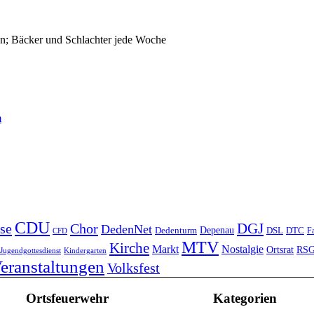
n; Bäcker und Schlachter jede Woche
m
CDU
DGJ
se
Chor
DedenNet
Depenau
Dedenturm
DSL
DTC
Fa
CFD
MTV
Kirche
Markt
Nostalgie
Ortsrat
RS
Jugendgottesdienst
Kindergarten
eranstaltungen
Volksfest
Ortsfeuerwehr
Kategorien