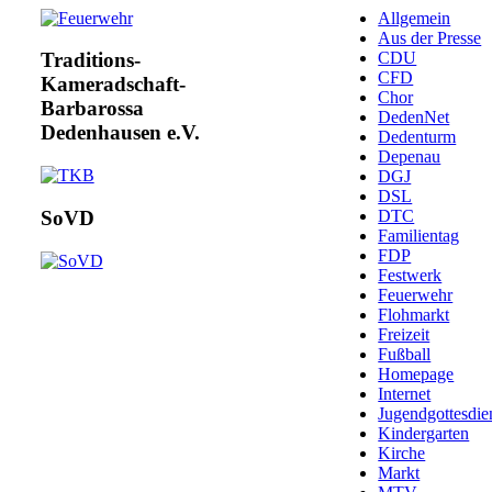
Allgemein
Aus der Presse
CDU
Traditions-
CFD
Kameradschaft-
Chor
Barbarossa
DedenNet
Dedenhausen e.V.
Dedenturm
Depenau
DGJ
DSL
DTC
SoVD
Familientag
FDP
Festwerk
Feuerwehr
Flohmarkt
Freizeit
Fußball
Homepage
Internet
Jugendgottesdie
Kindergarten
Kirche
Markt