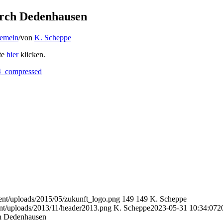
urch Dedenhausen
gemein
/
von
K. Scheppe
te
hier
klicken.
4_compressed
ent/uploads/2015/05/zukunft_logo.png
149
149
K. Scheppe
nt/uploads/2013/11/header2013.png
K. Scheppe
2023-05-31 10:34:07
2
ch Dedenhausen