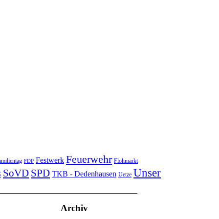
Feuerwehr
Festwerk
milientag
Flohmarkt
FDP
Unser
SoVD
SPD
TKB - Dedenhausen
G
Uetze
Archiv