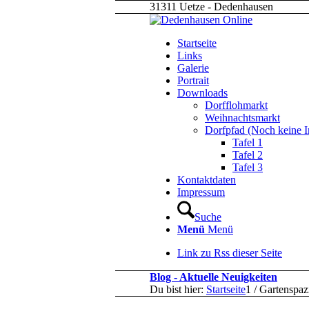
31311 Uetze - Dedenhausen
Startseite
Links
Galerie
Portrait
Downloads
Dorfflohmarkt
Weihnachtsmarkt
Dorfpfad (Noch keine I
Tafel 1
Tafel 2
Tafel 3
Kontaktdaten
Impressum
Suche
Menü
Menü
Link zu Rss dieser Seite
Blog - Aktuelle Neuigkeiten
Du bist hier:
Startseite
1
/
Gartenspaz