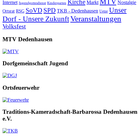
MTV
Kirche
Internet
Markt
Nostalgie
Jugendgottesdienst
Kindergarten
Unser
SoVD
SPD
TKB - Dedenhausen
Ortsrat
RSG
Uetze
Veranstaltungen
Dorf - Unsere Zukunft
Volksfest
MTV Dedenhausen
Dorfgemeinschaft Jugend
Ortsfeuerwehr
Traditions-Kameradschaft-Barbarossa Dedenhausen
e.V.