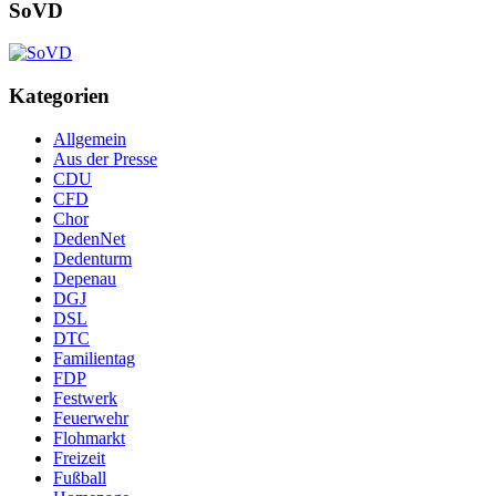
SoVD
Kategorien
Allgemein
Aus der Presse
CDU
CFD
Chor
DedenNet
Dedenturm
Depenau
DGJ
DSL
DTC
Familientag
FDP
Festwerk
Feuerwehr
Flohmarkt
Freizeit
Fußball