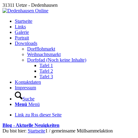
31311 Uetze - Dedenhausen
Startseite
Links
Galerie
Portrait
Downloads
Dorfflohmarkt
Weihnachtsmarkt
Dorfpfad (Noch keine Inhalte)
Tafel 1
Tafel 2
Tafel 3
Kontaktdaten
Impressum
Suche
Menü
Menü
Link zu Rss dieser Seite
Blog - Aktuelle Neuigkeiten
Du bist hier:
Startseite
1
/
gemeinsame Müllsammelaktion