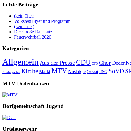
Letzte Beiträge
(kein Titel)
Volksfest Flyer und Programm
(kein Titel)
Der Große Rausputz
Feuerwehrball 2026
Kategorien
Allgemein
CDU
Aus der Presse
Chor
DedenNe
CFD
MTV
Kirche
SoVD
S
Markt
Nostalgie
Ortsrat
RSG
Kindergarten
MTV Dedenhausen
Dorfgemeinschaft Jugend
Ortsfeuerwehr