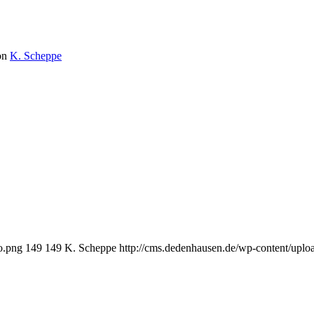
on
K. Scheppe
o.png
149
149
K. Scheppe
http://cms.dedenhausen.de/wp-content/upl