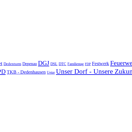
DGJ
Feuerwe
t
Festwerk
Depenau
Dedenturm
DSL
DTC
Familientag
FDP
Unser Dorf - Unsere Zukun
PD
TKB - Dedenhausen
Uetze