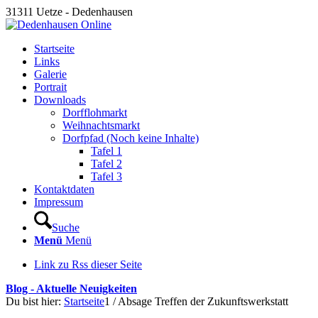
31311 Uetze - Dedenhausen
Startseite
Links
Galerie
Portrait
Downloads
Dorfflohmarkt
Weihnachtsmarkt
Dorfpfad (Noch keine Inhalte)
Tafel 1
Tafel 2
Tafel 3
Kontaktdaten
Impressum
Suche
Menü
Menü
Link zu Rss dieser Seite
Blog - Aktuelle Neuigkeiten
Du bist hier:
Startseite
1
/
Absage Treffen der Zukunftswerkstatt