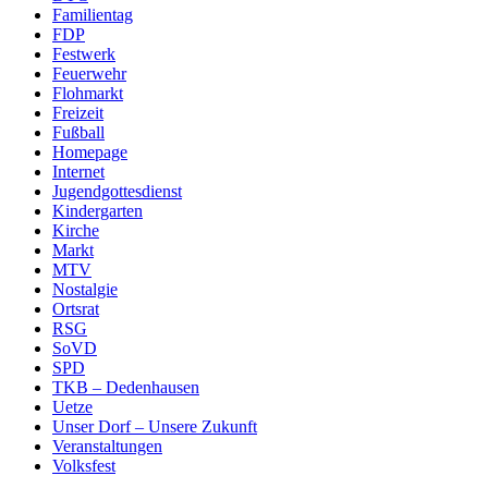
Familientag
FDP
Festwerk
Feuerwehr
Flohmarkt
Freizeit
Fußball
Homepage
Internet
Jugendgottesdienst
Kindergarten
Kirche
Markt
MTV
Nostalgie
Ortsrat
RSG
SoVD
SPD
TKB – Dedenhausen
Uetze
Unser Dorf – Unsere Zukunft
Veranstaltungen
Volksfest