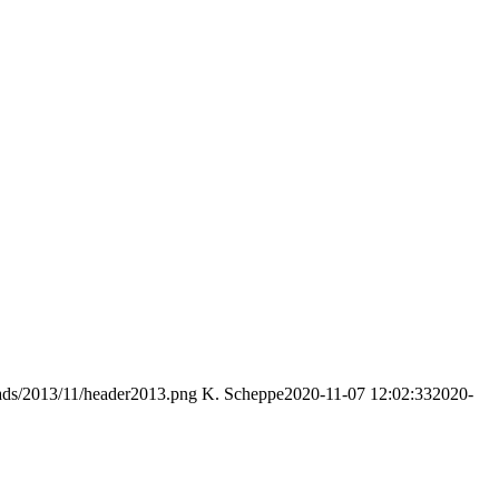
oads/2013/11/header2013.png
K. Scheppe
2020-11-07 12:02:33
2020-