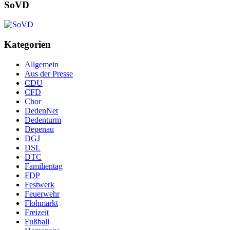
SoVD
Kategorien
Allgemein
Aus der Presse
CDU
CFD
Chor
DedenNet
Dedenturm
Depenau
DGJ
DSL
DTC
Familientag
FDP
Festwerk
Feuerwehr
Flohmarkt
Freizeit
Fußball