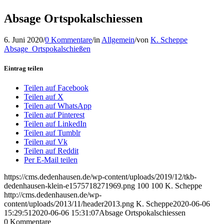
Absage Ortspokalschiessen
6. Juni 2020
/
0 Kommentare
/
in
Allgemein
/
von
K. Scheppe
Absage_Ortspokalschießen
Eintrag teilen
Teilen auf Facebook
Teilen auf X
Teilen auf WhatsApp
Teilen auf Pinterest
Teilen auf LinkedIn
Teilen auf Tumblr
Teilen auf Vk
Teilen auf Reddit
Per E-Mail teilen
https://cms.dedenhausen.de/wp-content/uploads/2019/12/tkb-
dedenhausen-klein-e1575718271969.png
100
100
K. Scheppe
http://cms.dedenhausen.de/wp-
content/uploads/2013/11/header2013.png
K. Scheppe
2020-06-06
15:29:51
2020-06-06 15:31:07
Absage Ortspokalschiessen
0
Kommentare