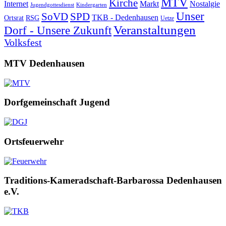
MTV
Kirche
Internet
Markt
Nostalgie
Jugendgottesdienst
Kindergarten
Unser
SoVD
SPD
TKB - Dedenhausen
Ortsrat
RSG
Uetze
Veranstaltungen
Dorf - Unsere Zukunft
Volksfest
MTV Dedenhausen
Dorfgemeinschaft Jugend
Ortsfeuerwehr
Traditions-Kameradschaft-Barbarossa Dedenhausen
e.V.