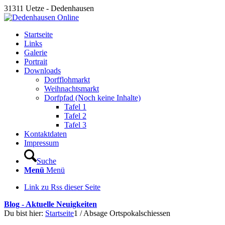
31311 Uetze - Dedenhausen
Startseite
Links
Galerie
Portrait
Downloads
Dorfflohmarkt
Weihnachtsmarkt
Dorfpfad (Noch keine Inhalte)
Tafel 1
Tafel 2
Tafel 3
Kontaktdaten
Impressum
Suche
Menü
Menü
Link zu Rss dieser Seite
Blog - Aktuelle Neuigkeiten
Du bist hier:
Startseite
1
/
Absage Ortspokalschiessen