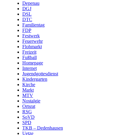
Depenau
DGJ
DSL
DTC
Familientag
FDP
Festwerk
Feuerwehr
Flohmarkt
Freizeit
Fußball
Homepage
Internet
Jugendgottesdienst
Kindergarten
Kirche
Markt
MTV
Nostalgie
Ortsrat
RSG
SoVD
SPD
TKB – Dedenhausen
Uetze