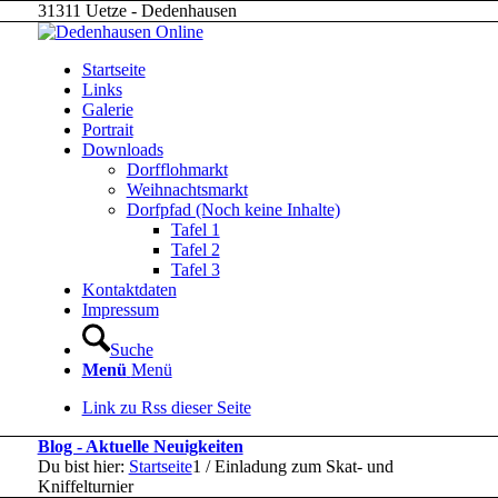
31311 Uetze - Dedenhausen
Startseite
Links
Galerie
Portrait
Downloads
Dorfflohmarkt
Weihnachtsmarkt
Dorfpfad (Noch keine Inhalte)
Tafel 1
Tafel 2
Tafel 3
Kontaktdaten
Impressum
Suche
Menü
Menü
Link zu Rss dieser Seite
Blog - Aktuelle Neuigkeiten
Du bist hier:
Startseite
1
/
Einladung zum Skat- und
Kniffelturnier