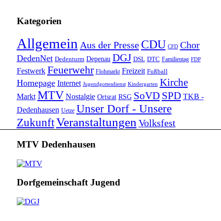
Kategorien
Allgemein
CDU
Aus der Presse
Chor
CFD
DGJ
DedenNet
Depenau
Dedenturm
DSL
DTC
Familientag
FDP
Feuerwehr
Festwerk
Freizeit
Fußball
Flohmarkt
Kirche
Homepage
Internet
Jugendgottesdienst
Kindergarten
MTV
SoVD
SPD
Markt
Nostalgie
TKB -
Ortsrat
RSG
Unser Dorf - Unsere
Dedenhausen
Uetze
Veranstaltungen
Zukunft
Volksfest
MTV Dedenhausen
Dorfgemeinschaft Jugend