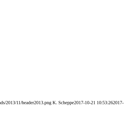
oads/2013/11/header2013.png
K. Scheppe
2017-10-21 10:53:26
2017-