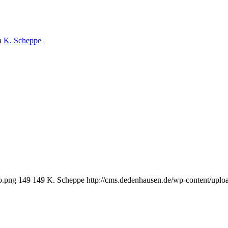
n
K. Scheppe
o.png
149
149
K. Scheppe
http://cms.dedenhausen.de/wp-content/upl