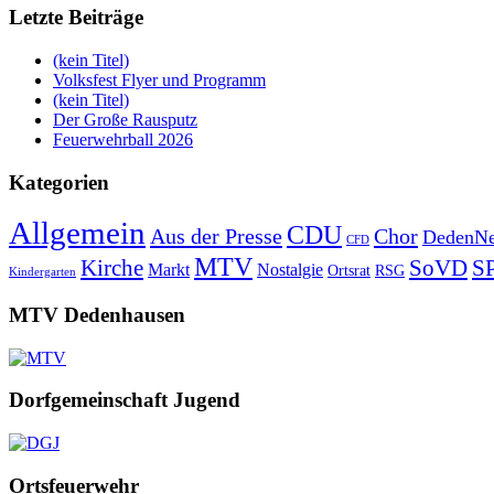
Letzte Beiträge
(kein Titel)
Volksfest Flyer und Programm
(kein Titel)
Der Große Rausputz
Feuerwehrball 2026
Kategorien
Allgemein
CDU
Aus der Presse
Chor
DedenNe
CFD
MTV
Kirche
SoVD
S
Markt
Nostalgie
Ortsrat
RSG
Kindergarten
MTV Dedenhausen
Dorfgemeinschaft Jugend
Ortsfeuerwehr