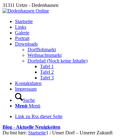
31311 Uetze - Dedenhausen
Startseite
Links
Galerie
Portrait
Downloads
Dorfflohmarkt
Weihnachtsmarkt
Dorfpfad (Noch keine Inhalte)
Tafel 1
Tafel 2
Tafel 3
Kontaktdaten
Impressum
Suche
Menü
Menü
Link zu Rss dieser Seite
Blog - Aktuelle Neuigkeiten
Du bist hier:
Startseite
1
/
Unser Dorf – Unserer Zukunft