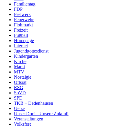
Familientag
FDP
Festwerk
Feuerwehr
Flohmarkt
Freizeit
Fußball
Homepage
Internet
Jugendgottesdienst
Kindergarten
Kirche
Markt
MTV
Nostalgie
Ortsrat
RSG
SoVD
SPD
TKB – Dedenhausen
Uetze
Unser Dorf – Unsere Zukunft
Veranstaltungen
Volksfest