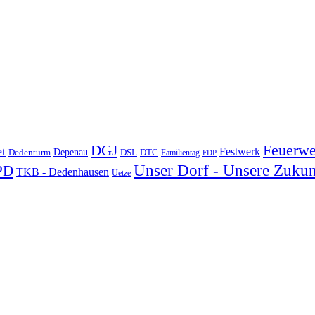
DGJ
Feuerwe
t
Festwerk
Depenau
Dedenturm
DSL
DTC
Familientag
FDP
Unser Dorf - Unsere Zukun
PD
TKB - Dedenhausen
Uetze