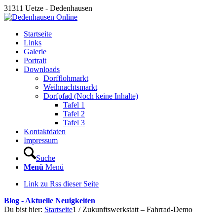
31311 Uetze - Dedenhausen
Startseite
Links
Galerie
Portrait
Downloads
Dorfflohmarkt
Weihnachtsmarkt
Dorfpfad (Noch keine Inhalte)
Tafel 1
Tafel 2
Tafel 3
Kontaktdaten
Impressum
Suche
Menü
Menü
Link zu Rss dieser Seite
Blog - Aktuelle Neuigkeiten
Du bist hier:
Startseite
1
/
Zukunftswerkstatt – Fahrrad-Demo