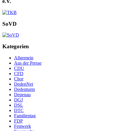
e.V.
SoVD
Kategorien
Allgemein
Aus der Presse
CDU
CFD
Chor
DedenNet
Dedenturm
Depenau
DGJ
DSL
DTC
Familientag
FDP
Festwerk