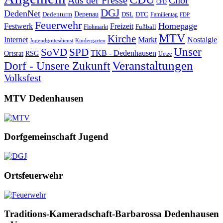
Aus der Presse
Chor
CFD
DGJ
DedenNet
Depenau
Dedenturm
DSL
DTC
Familientag
FDP
Feuerwehr
Homepage
Festwerk
Freizeit
Fußball
Flohmarkt
MTV
Kirche
Internet
Markt
Nostalgie
Jugendgottesdienst
Kindergarten
Unser
SoVD
SPD
TKB - Dedenhausen
Ortsrat
RSG
Uetze
Veranstaltungen
Dorf - Unsere Zukunft
Volksfest
MTV Dedenhausen
Dorfgemeinschaft Jugend
Ortsfeuerwehr
Traditions-Kameradschaft-Barbarossa Dedenhausen