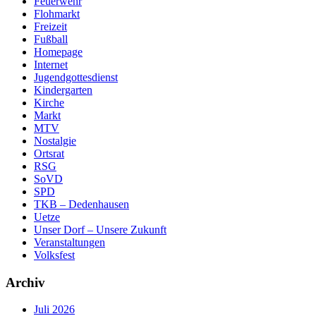
Feuerwehr
Flohmarkt
Freizeit
Fußball
Homepage
Internet
Jugendgottesdienst
Kindergarten
Kirche
Markt
MTV
Nostalgie
Ortsrat
RSG
SoVD
SPD
TKB – Dedenhausen
Uetze
Unser Dorf – Unsere Zukunft
Veranstaltungen
Volksfest
Archiv
Juli 2026