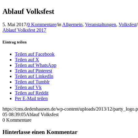
Ablauf Volksfest
5. Mai 2017
/
0 Kommentare
/
in
Allgemein
,
Veranstaltungen
,
Volksfest
/
Ablauf Volksfest 2017
Eintrag teilen
Teilen auf Facebook
Teilen auf X
Teilen auf WhatsApp
Teilen auf Pinterest
Teilen auf LinkedIn
Teilen auf Tumblr
Teilen auf Vk
Teilen auf Reddit
Per E-Mail teilen
https://cms.dedenhausen.de/wp-content/uploads/2013/12/party_logo.
05 08:39:05
Ablauf Volksfest
0
Kommentare
Hinterlasse einen Kommentar