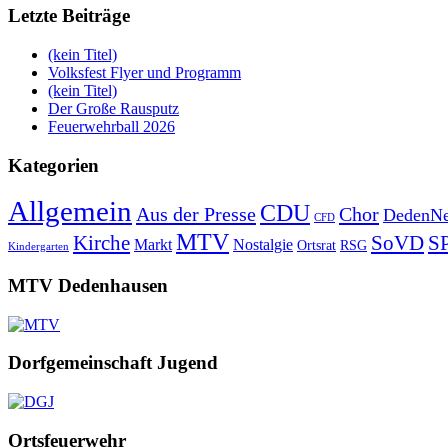
Letzte Beiträge
(kein Titel)
Volksfest Flyer und Programm
(kein Titel)
Der Große Rausputz
Feuerwehrball 2026
Kategorien
Allgemein
CDU
Aus der Presse
Chor
DedenNe
CFD
MTV
Kirche
SoVD
S
Markt
Nostalgie
Ortsrat
RSG
Kindergarten
MTV Dedenhausen
Dorfgemeinschaft Jugend
Ortsfeuerwehr