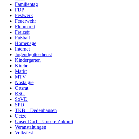
Familientag
FDP
Festwerk
Feuerwehr
Flohmarkt
Freizeit
Fußball
Homepage
Internet
Jugendgottesdienst
Kindergarten
Kirche
Markt
MTV
Nostalgie
Ortsrat
RSG
SoVD
SPD
TKB – Dedenhausen
Uetze
Unser Dorf – Unsere Zukunft
Veranstaltungen
Volksfest