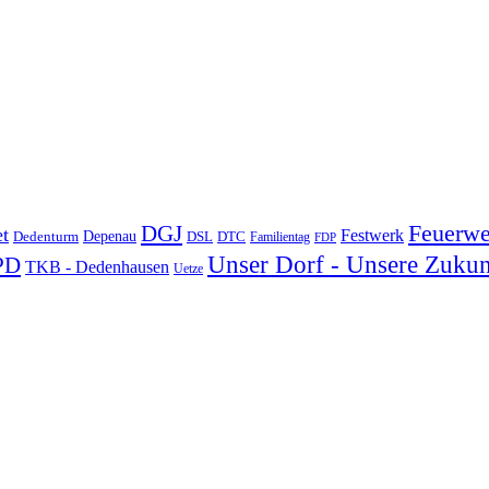
DGJ
Feuerwe
t
Festwerk
Depenau
Dedenturm
DSL
DTC
Familientag
FDP
Unser Dorf - Unsere Zukun
PD
TKB - Dedenhausen
Uetze