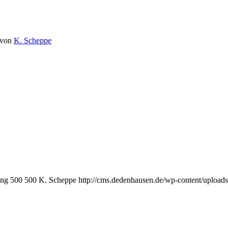
von
K. Scheppe
png
500
500
K. Scheppe
http://cms.dedenhausen.de/wp-content/upload