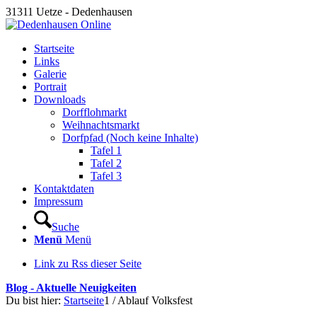
31311 Uetze - Dedenhausen
Startseite
Links
Galerie
Portrait
Downloads
Dorfflohmarkt
Weihnachtsmarkt
Dorfpfad (Noch keine Inhalte)
Tafel 1
Tafel 2
Tafel 3
Kontaktdaten
Impressum
Suche
Menü
Menü
Link zu Rss dieser Seite
Blog - Aktuelle Neuigkeiten
Du bist hier:
Startseite
1
/
Ablauf Volksfest