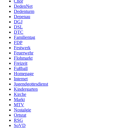
Chor
DedenNet
Dedenturm
Depenau
DGJ
DSL
DTC
Familientag
FDP
Festwerk
Feuerwehr
Flohmarkt
Freizeit
Fußball
Homepage
Internet
Jugendgottesdienst
Kindergarten
Kirche
Markt
MTV
Nostalgie
Ortsrat
RSG
SoVD