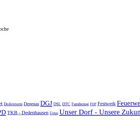
Woche
DGJ
Feuerwe
t
Festwerk
Depenau
Dedenturm
DSL
DTC
Familientag
FDP
Unser Dorf - Unsere Zukun
PD
TKB - Dedenhausen
Uetze