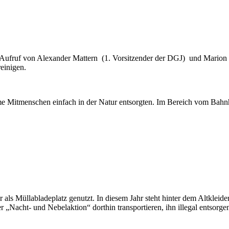
m Aufruf von Alexander Mattern (1. Vorsitzender der DGJ) und Mari
einigen.
ame Mitmenschen einfach in der Natur entsorgten. Im Bereich vom Bahn
ls Müllabladeplatz genutzt. In diesem Jahr steht hinter dem Altkleider
er „Nacht- und Nebelaktion“ dorthin transportieren, ihn illegal entsorge
.