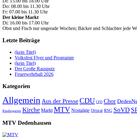
Di: 15.00 bis 18.00 Uhr
Do: 08.00 bis 11.30 Uhr
Fr: 07.00 bis 11.30 Uhr
Der kleine Markt
Di: 16.00 bis 17.00 Uhr
Obst und Fisch nur ungerade Wochen; Bäcker und Schlachter jede 
Letzte Beiträge
(kein Titel)
Volksfest Flyer und Programm
(kein Titel)
Der Große Rausputz
Feuerwehrball 2026
Kategorien
Allgemein
CDU
Aus der Presse
Chor
DedenNe
CFD
MTV
Kirche
SoVD
S
Markt
Nostalgie
Ortsrat
RSG
Kindergarten
MTV Dedenhausen