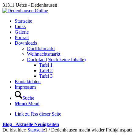
31311 Uetze - Dedenhausen
Startseite
Links
Galerie
Portrait
Downloads
Dorfflohmarkt
Weihnachtsmarkt
Dorfpfad (Noch keine Inhalte)
Tafel 1
Tafel 2
Tafel 3
Kontaktdaten
Impressum
Suche
Menü
Menü
Link zu Rss dieser Seite
Blog - Aktuelle Neuigkeiten
Du bist hier:
Startseite
1
/
Dedenhausen macht wieder Frühjahrsputz