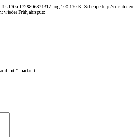
grafik-150-e1728896871312.png
100
150
K. Scheppe
http://cms.deden
 wieder Frühjahrsputz
sind mit
*
markiert