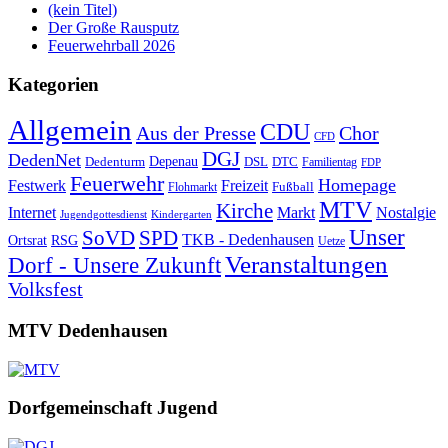
(kein Titel)
Der Große Rausputz
Feuerwehrball 2026
Kategorien
Allgemein
CDU
Aus der Presse
Chor
CFD
DGJ
DedenNet
Depenau
Dedenturm
DSL
DTC
Familientag
FDP
Feuerwehr
Homepage
Festwerk
Freizeit
Fußball
Flohmarkt
MTV
Kirche
Internet
Markt
Nostalgie
Jugendgottesdienst
Kindergarten
Unser
SoVD
SPD
TKB - Dedenhausen
Ortsrat
RSG
Uetze
Veranstaltungen
Dorf - Unsere Zukunft
Volksfest
MTV Dedenhausen
Dorfgemeinschaft Jugend