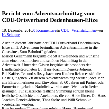
Bericht vom Adventsnachmittag vom
CDU-Ortsverband Dedenhausen-Eltze
18. Dezember 2016
/
0 Kommentare
/
in
CDU
,
Veranstaltungen
/
von
K. Scheppe
Auch in diesem Jahr hatte der CDU Ortsverband Dedenhausen-
Eltze am 3. Advent zum besinnlichen Adventnachmittag in die
Gaststätte „Zum Bahnhof“ geladen.
Marion Gellermann begrüßte die 58 Anwesenden und wünsche
allen einen besinnlichen und schönen Nachmittag in der
Adventszeit. Unter den Gästen begrüßte sie besonders den
Landtagsabgeordneten Dr. Hans-Joachim Deneke-Jöhrens.
Bei Kaffee, Tee und selbstgebackenen Kuchen ließen es sich die
Gäste gut gehen. Zu diesem Adventsnachmittag werden jedes Jahr
alle Einwohnerinnen und Einwohner ab 60 Jahren mit Partner oder
Partnerin eingeladen. Natürlich wurden auch Weihnachtslieder
gesungen. Für zusätzliche festliche Stimmung sorgten kleine
festliche Geschichte und Anekdoten, die von Hilde Illmer, Dr. Hans-
Joachim Deneke-Jöhrens, Thea Stolte und Willi Schmolke
vorgetragen wurden.
Eine besondere Überraschung erlebten Hanna Hennigs und