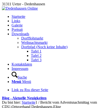
31311 Uetze - Dedenhausen
Startseite
Links
Galerie
Portrait
Downloads
Dorfflohmarkt
Weihnachtsmarkt
Dorfpfad (Noch keine Inhalte)
Tafel 1
Tafel 2
Tafel 3
Kontaktdaten
Impressum
Suche
Menü
Menü
Link zu Rss dieser Seite
Blog - Aktuelle Neuigkeiten
Du bist hier:
Startseite
1
/
Bericht vom Adventsnachmittag vom
CDU-Ortsverband Dedenhausen-Eltze