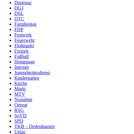
Depenau
DGJ
DSL
DTC
Familientag
FDP
Festwerk
Feuerwehr
Flohmarkt
Freizeit
Fußball
Homepage
Internet
Jugendgottesdienst
Kindergarten
Kirche
Markt
MTV
Nostalgie
Ortsrat
RSG
SoVD
SPD
TKB – Dedenhausen
Uetze