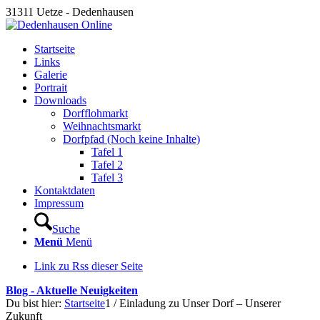
31311 Uetze - Dedenhausen
Startseite
Links
Galerie
Portrait
Downloads
Dorfflohmarkt
Weihnachtsmarkt
Dorfpfad (Noch keine Inhalte)
Tafel 1
Tafel 2
Tafel 3
Kontaktdaten
Impressum
Suche
Menü
Menü
Link zu Rss dieser Seite
Blog - Aktuelle Neuigkeiten
Du bist hier:
Startseite
1
/
Einladung zu Unser Dorf – Unserer
Zukunft