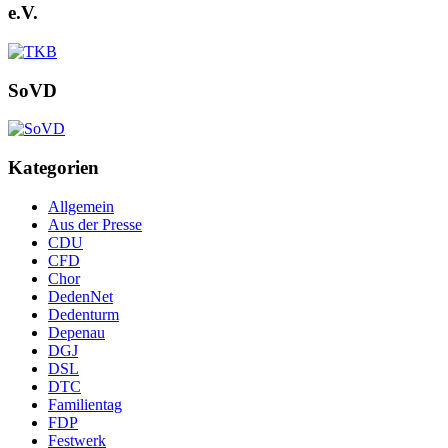
e.V.
SoVD
Kategorien
Allgemein
Aus der Presse
CDU
CFD
Chor
DedenNet
Dedenturm
Depenau
DGJ
DSL
DTC
Familientag
FDP
Festwerk