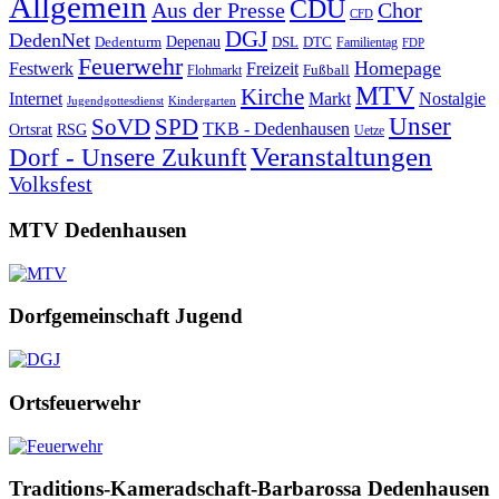
Allgemein
CDU
Aus der Presse
Chor
CFD
DGJ
DedenNet
Depenau
Dedenturm
DSL
DTC
Familientag
FDP
Feuerwehr
Homepage
Festwerk
Freizeit
Fußball
Flohmarkt
MTV
Kirche
Internet
Markt
Nostalgie
Jugendgottesdienst
Kindergarten
Unser
SoVD
SPD
TKB - Dedenhausen
Ortsrat
RSG
Uetze
Veranstaltungen
Dorf - Unsere Zukunft
Volksfest
MTV Dedenhausen
Dorfgemeinschaft Jugend
Ortsfeuerwehr
Traditions-Kameradschaft-Barbarossa Dedenhausen